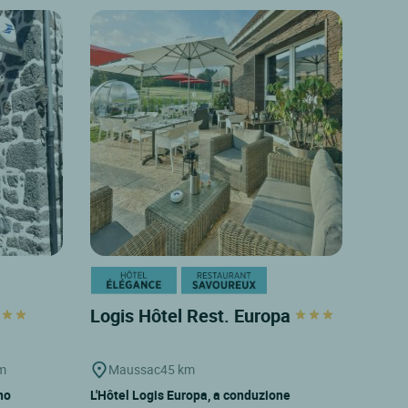
e
Logis Hôtel Rest. Europa
m
Maussac
45 km
no
L'Hôtel Logis Europa, a conduzione