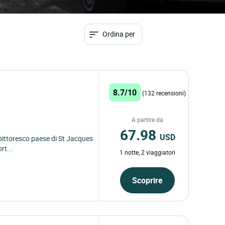
Ordina per
8.7/10
(132 recensioni)
A partire da
67.98
USD
l pittoresco paese di St Jacques
rt...
1 notte, 2 viaggiatori
Scoprire