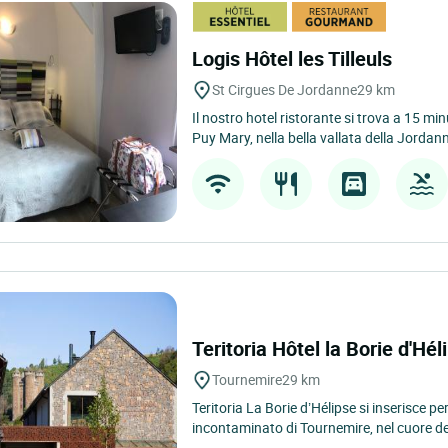
Logis Hôtel les Tilleuls
St Cirgues De Jordanne
29 km
Il nostro hotel ristorante si trova a 15 minu
Puy Mary, nella bella vallata della Jordann
Teritoria Hôtel la Borie d'Hé
Tournemire
29 km
Teritoria La Borie d’Hélipse si inserisce 
incontaminato di Tournemire, nel cuore del