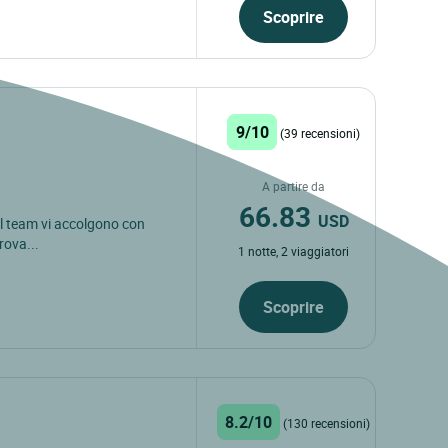
Scoprire
9/10
(39 recensioni)
A partire da
66.83
USD
 il team vi accolgono con
trova...
1 notte, 2 viaggiatori
Scoprire
8.2/10
(130 recensioni)