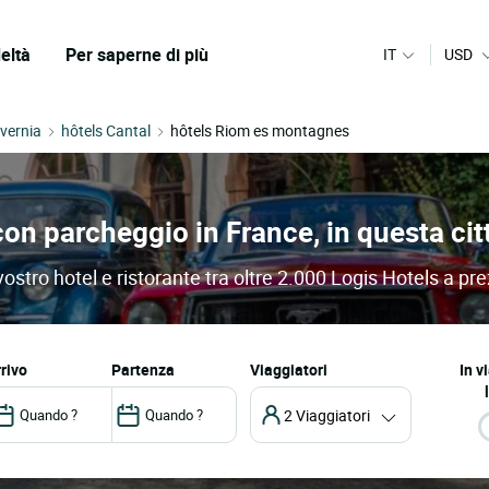
eltà
Per saperne di più
IT
USD
lvernia
hôtels Cantal
hôtels Riom es montagnes
 con parcheggio in France, in questa c
stro hotel e ristorante tra oltre 2.000 Logis Hotels a pre
arrivo
partenza
Viaggiatori
In v
2 Viaggiatori