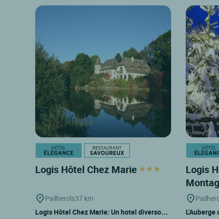
Logis Hôtel Chez Marie
Logis H
Monta
Pailherols
37 km
Pailher
Logis Hôtel Chez Marie: Un hotel diverso…
L'Auberge 