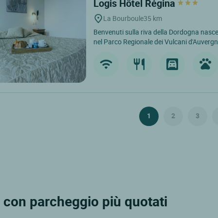
Logis Hôtel Régina
La Bourboule
35 km
Benvenuti sulla riva della Dordogna nasce
nel Parco Regionale dei Vulcani d'Auvergne
1
2
3
 con parcheggio più quotati