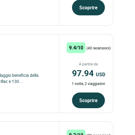
Scoprire
9.4/10
(40 recensioni)
A partire da
97.94
USD
llaggio beneficia della
llac e 130...
1 notte, 2 viaggiatori
Scoprire
9.2/10