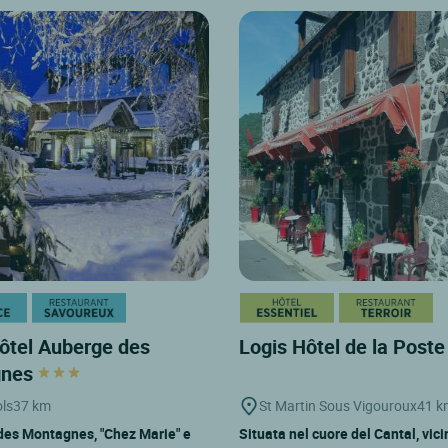
ôtel Auberge des
Logis Hôtel de la Post
gnes
ols
37 km
St Martin Sous Vigouroux
41 k
des Montagnes, "Chez Marie" e
Situata nel cuore del Cantal, vici