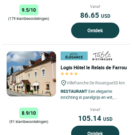
kamers (tv, telefoon, gratis Wi-Fi-
toegang, haardroger, 19...
Vanaf
9.5/10
86.65
USD
(179 klantbeoordelingen)
Ontdek
Logis Hôtel le Relais de Farrou
Villefranche De Rouergue
50 km
RESTAURANT
Een elegante
inrichting in parelgrijs en wit,
comfortabele stoelen, prachtige
verlichting en mooi, modern tafels...
Vanaf
8.9/10
105.14
USD
(91 klantbeoordelingen)
Ontdek