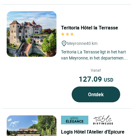
Teritoria Hôtel la Terrasse
Meyronne
40 km
Teritoria La Terrasse ligt in het hart
van Meyronne, in het departement
Lot, op enkele minuten van de
Dordognevallei en dicht...
Vanaf
127.09
USD
Ontdek
Logis Hôtel l'Atelier d'Epicure