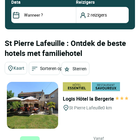
data
Reizigers
St Pierre Lafeuille : Ontdek de beste
hotels met familiehotel
Kaart
Sorteren op
Sterren
Logis Hôtel la Bergerie
St Pierre Lafeuille
0 km
Vanaf