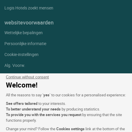
Logis Hotels zoekt mensen
websitevoorwaarden
Wettelijke bepalingen
Persoonlijke informatie
Cookie-instellingen
Alg. Voorw.
Help
Continue without consent
Welcome!
Sitemap
All the reasons to say ‘
yes
’ to our cookies for a personalised experience:
Foto's
See offers tailored
to your interests.
To better understand your needs
by producing statistics.
Volg ons
To provide you with the services you request
by ensuring that the site
Facebook
Instagram
functions properly.
Change your mind? Follow the
Cookies settings
link at the bottom of the
Linkedin