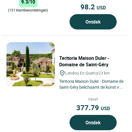
9.3/10
98.2
USD
(151 klantbeoordelingen)
Ontdek
Teritoria Maison Duler -
Domaine de Saint-Géry
Lendou En Quercy
23 km
Teritoria Maison Duler - Domaine de
Saint-Géry belichaamt de kunst van
verblijven in het hart van de Quercy
Blanc, in Lendou-en-Quercy...
Vanaf
377.79
USD
Ontdek