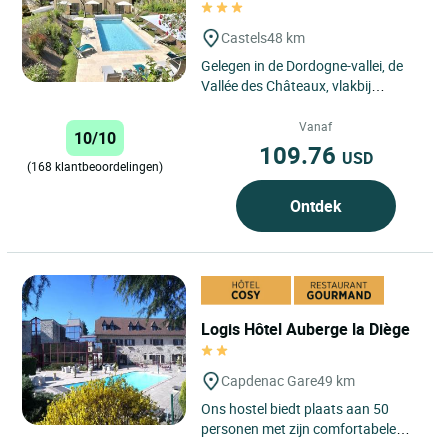
Castels
48 km
Gelegen in de Dordogne-vallei, de
Vallée des Châteaux, vlakbij
Château de Beynac en Château de
Castelnaud, wacht l'Atelier...
Vanaf
10/10
109.76
USD
(168 klantbeoordelingen)
Ontdek
Logis Hôtel Auberge la Diège
Capdenac Gare
49 km
Ons hostel biedt plaats aan 50
personen met zijn comfortabele