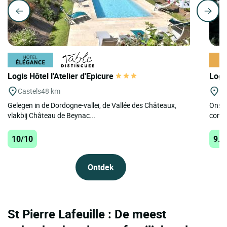
Logis Hôtel l'Atelier d'Epicure
Logi
Castels
48 km
Ca
Gelegen in de Dordogne-vallei, de Vallée des Châteaux,
Ons h
vlakbij Château de Beynac...
comfo
10/10
9.5
Ontdek
St Pierre Lafeuille : De meest