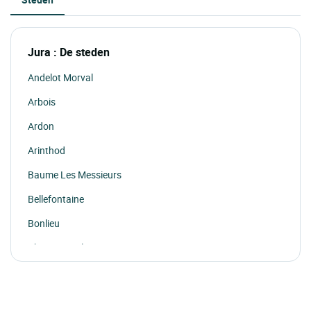
Jura : De steden
Andelot Morval
Arbois
Ardon
Arinthod
Baume Les Messieurs
Bellefontaine
Bonlieu
Champagnole
Chateau Chalon
Chatillon