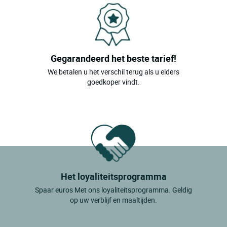
Chaumergy
Chaussin
Chaux Des Crotenay
Gegarandeerd het beste tarief!
Chaux Du Dombief
We betalen u het verschil terug als u elders
Chille
goedkoper vindt.
Chilly Le Vignoble
Choisey
Clairvaux Les Lacs
Courlans
Cuttura
Het loyaliteitsprogramma
Dole
Spaar euros Met ons loyaliteitsprogramma. Geldig
op uw verblijf en maaltijden.
Doucier
Foncine Le Haut