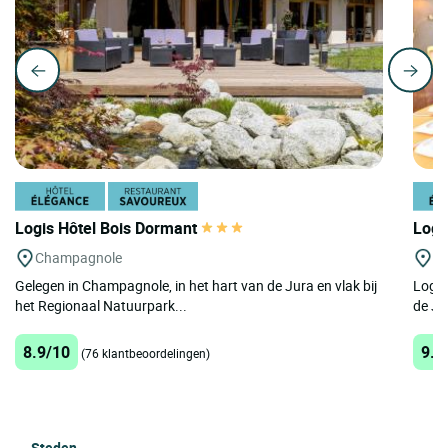
Logis Hôtel Bois Dormant
Logi
Champagnole
Co
Gelegen in Champagnole, in het hart van de Jura en vlak bij
Logis
het Regionaal Natuurpark...
de Ju
8.9/10
9.8
(76 klantbeoordelingen)
Steden