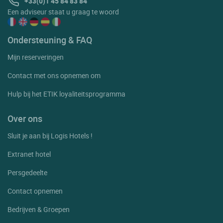
+33(0)1 45 84 83 84
Een adviseur staat u graag te woord
Poligny
Pont De Poitte
Ondersteuning & FAQ
Port Lesney
Mijn reserveringen
Premanon
Contact met ons opnemen om
Ranchot
Hulp bij het ETIK loyaliteitsprogramma
Rochefort Sur Nenon
Over ons
Rotalier
Sluit je aan bij Logis Hotels !
Salans
Extranet hotel
Salins Les Bains
Persgedeelte
Sampans
Contact opnemen
Septmoncel Les Molunes
St Amour
Bedrijven & Groepen