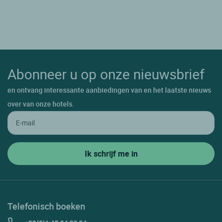
Lons Le Saunier
Maisod
Mantry
Mirebel
Abonneer u op onze nieuwsbrief
Moirans En Montagne
en ontvang interessante aanbiedingen van en het laatste nieuws
Mont Sous Vaudrey
over van onze hotels.
Morez
Mouchard
Orgelet
Pannessieres
Parcey
Passenans
Telefonisch boeken
Plaisia