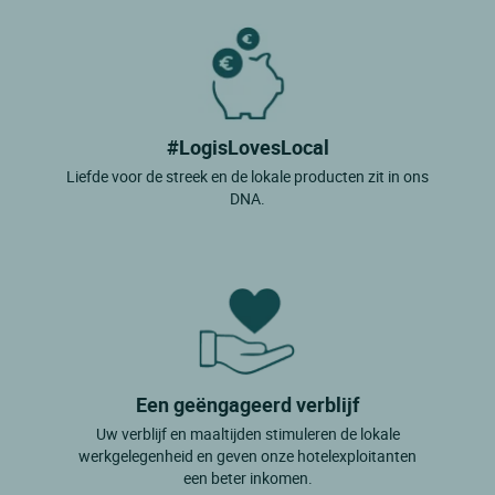
Fort Du Plasne
Foucherans
Grande Riviere
La Chatelaine
#LogisLovesLocal
Liefde voor de streek en de lokale producten zit in ons
La Cure
DNA.
La Pesse
Lajoux
Lamoura
Le Vaudioux
Les Bouchoux
Een geëngageerd verblijf
Les Piards
Uw verblijf en maaltijden stimuleren de lokale
Les Planches Pres Arbois
werkgelegenheid en geven onze hotelexploitanten
een beter inkomen.
Les Rousses