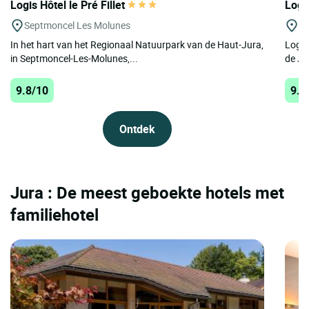
Logis Hôtel le Pré Fillet
Logi
Septmoncel Les Molunes
Co
In het hart van het Regionaal Natuurpark van de Haut-Jura,
Logis
in Septmoncel-Les-Molunes,...
de Ju
9.8/10
9.8
Ontdek
Jura : De meest geboekte hotels met
familiehotel