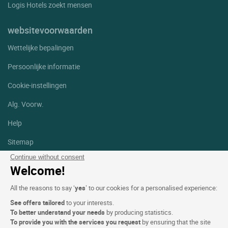
St Claude
Logis Hotels zoekt mensen
St Germain Les Arlay
websitevoorwaarden
St Laurent En Grandvaux
Wettelijke bepalingen
St Maurice Crillat
Persoonlijke informatie
Syam
Cookie-instellingen
Thoirette
Alg. Voorw.
Vernantois
Help
Villard St Sauveur
Sitemap
Continue without consent
Foto's
Welcome!
Volg ons
All the reasons to say ‘
yes
’ to our cookies for a personalised experience:
Facebook
Instagram
See offers tailored
to your interests.
To better understand your needs
by producing statistics.
Linkedin
To provide you with the services you request
by ensuring that the site