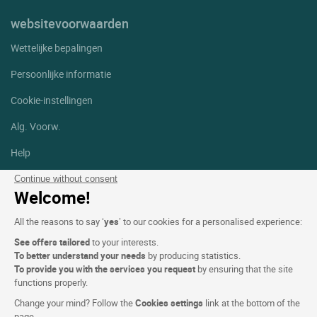
websitevoorwaarden
Wettelijke bepalingen
Persoonlijke informatie
Cookie-instellingen
Alg. Voorw.
Help
Sitemap
Continue without consent
Welcome!
Foto's
All the reasons to say ‘
yes
’ to our cookies for a personalised experience:
Volg ons
See offers tailored
to your interests.
Facebook
Instagram
To better understand your needs
by producing statistics.
To provide you with the services you request
by ensuring that the site
functions properly.
Linkedin
Change your mind? Follow the
Cookies settings
link at the bottom of the
page.