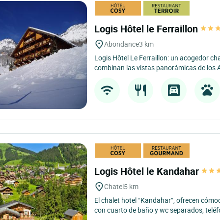
Logis Hôtel le Ferraillon
Abondance
3 km
Logis Hôtel Le Ferraillon: un acogedor c
combinan las vistas panorámicas de los Al
Logis Hôtel le Kandahar
Chatel
5 km
El chalet hotel “Kandahar”, ofrecen cóm
con cuarto de baño y wc separados, teléfon