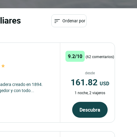
liares
Ordenar por
9.2/10
(62 comentarios)
desde
161.82
USD
 madera creado en 1894.
edor y con todo...
1 noche, 2 viajeros
Descubra