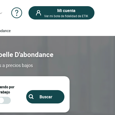
Mi cuenta
Ver mi bote de fidelidad de ETIK
ondance
apelle D'abondance
 a precios bajos
jando por
rabajo