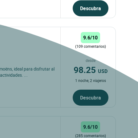
Descubra
9.6/10
(109 comentarios)
desde
98.25
oëns, ideal para disfrutar al
USD
ctividades. ...
1 noche, 2 viajeros
Descubra
9.6/10
(285 comentarios)