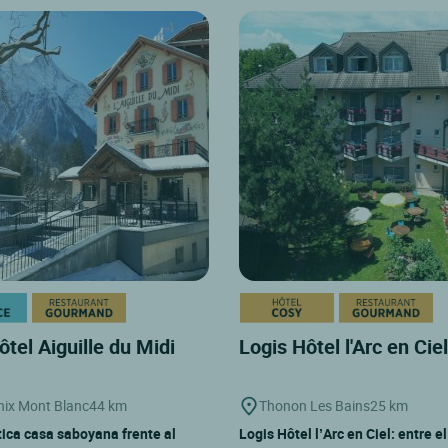
ôtel Aiguille du Midi
Logis Hôtel l'Arc en Cie
ix Mont Blanc
44 km
Thonon Les Bains
25 km
ica casa saboyana frente al
Logis Hôtel l’Arc en Ciel: entre e