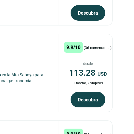
Descubra
9.9/10
(36 comentarios)
desde
113.28
USD
o en la Alta Saboya para
y una gastronomía...
1 noche, 2 viajeros
Descubra
8.9/10