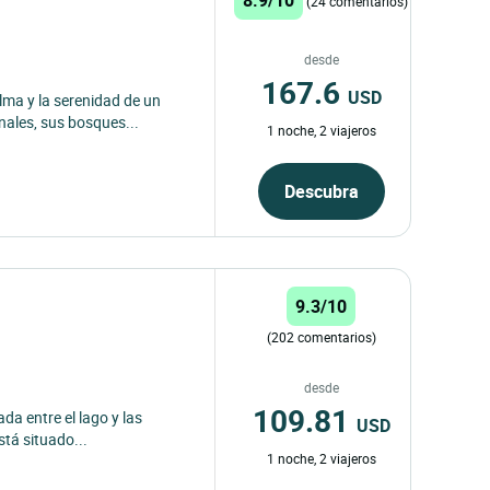
(24 comentarios)
desde
167.6
USD
lma y la serenidad de un
onales, sus bosques...
1 noche, 2 viajeros
Descubra
9.3/10
(202 comentarios)
desde
109.81
da entre el lago y las
USD
stá situado...
1 noche, 2 viajeros