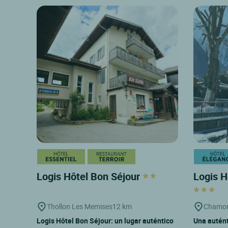
Logis Hôtel Bon Séjour
Logis H
Thollon Les Memises
12 km
Chamon
Logis Hôtel Bon Séjour: un lugar auténtico
Una autént