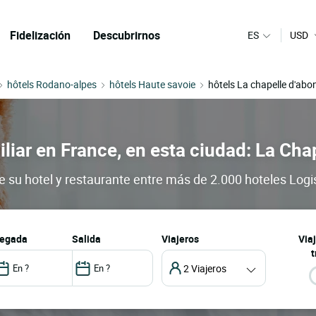
Fidelización
Descubrirnos
ES
USD
hôtels Rodano-alpes
hôtels Haute savoie
hôtels La chapelle d'ab
iliar en France, en esta ciudad: La Ch
 su hotel y restaurante entre más de 2.000 hoteles Logis
llegada
salida
Viajeros
Via
t
2 Viajeros