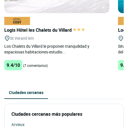
Logis Hôtel les Chalets du Villard
Logi
St Veran
0 km
Ar
Los Chalets du Villard le proponen tranquilidad y
Situa
espaciosas habitaciones-estudio...
del P
9.4/10
9.2
(7 comentarios)
Ciudades cercanas
Ciudades cercanas más populares
Arvieux