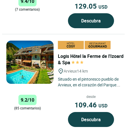
9.4/10
129.05
USD
(7 comentarios)
Descubra
Logis Hôtel la Ferme de l'Izoard
& Spa
Arvieux
14 km
Situado en el pintoresco pueblo de
Arvieux, en el corazón del Parque
Natural Regional de Queyras, La
Ferme de l'Izoard es...
desde
9.2/10
109.46
USD
(85 comentarios)
Descubra