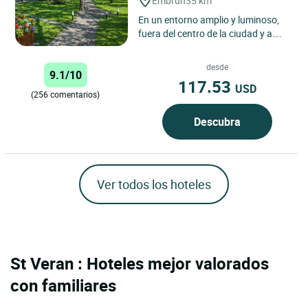
Embrun
35 km
En un entorno amplio y luminoso,
fuera del centro de la ciudad y a
150 metros de un magnífico lago
artificial con playa...
desde
9.1/10
117.53
USD
(256 comentarios)
Descubra
Ver todos los hoteles
St Veran : Hoteles mejor valorados
con familiares