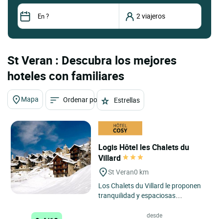
St Veran : Descubra los mejores
hoteles con familiares
Mapa
Ordenar por
Estrellas
Logis Hôtel les Chalets du
Villard
St Veran
0 km
Los Chalets du Villard le proponen
tranquilidad y espaciosas
habitaciones-estudio de gran
confort. Todos los estudios están...
desde