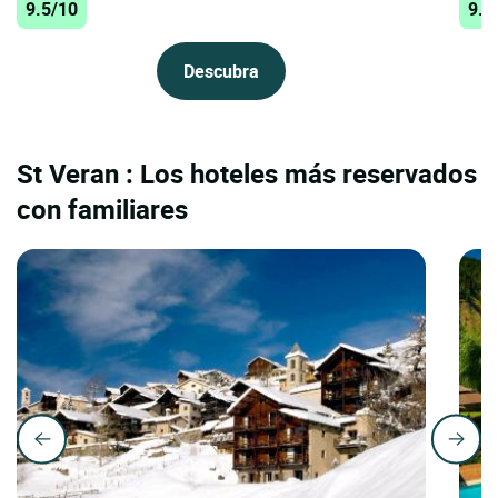
9.5/10
9.4
Descubra
St Veran : Los hoteles más reservados
con familiares