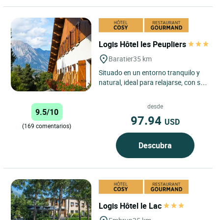
Logis Hôtel les Peupliers
Baratier
35 km
Situado en un entorno tranquilo y
natural, ideal para relajarse, con su
piscina climatizada, terraza a la
sombra y zona de...
desde
9.5/10
97.94
USD
(169 comentarios)
Descubra
Logis Hôtel le Lac