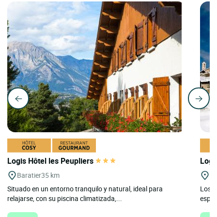
Logis Hôtel les Peupliers
Logi
Baratier
35 km
St
Situado en un entorno tranquilo y natural, ideal para
Los C
relajarse, con su piscina climatizada,...
espac