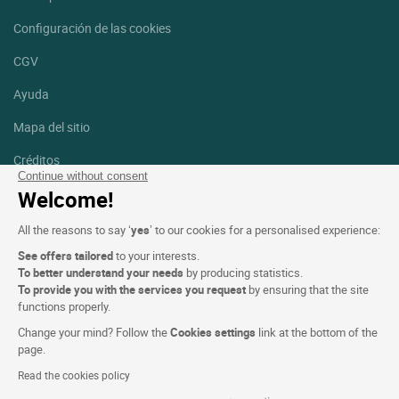
Configuración de las cookies
CGV
Ayuda
Mapa del sitio
Créditos
fotografías
Continue without consent
Welcome!
Síguenos
All the reasons to say ‘
yes
’ to our cookies for a personalised experience:
Facebook
Instagram
See offers tailored
to your interests.
To better understand your needs
by producing statistics.
Linkedin
To provide you with the services you request
by ensuring that the site
functions properly.
Change your mind? Follow the
Cookies settings
link at the bottom of the
page.
Read the cookies policy
Logis Hotels copyright © 2026 Reservados todos los derechos -