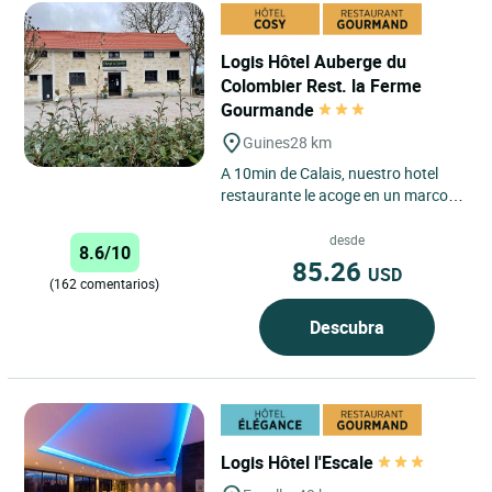
Logis Hôtel Auberge du
Colombier Rest. la Ferme
Gourmande
Guines
28 km
A 10min de Calais, nuestro hotel
restaurante le acoge en un marco
agradable y simpático. En la
tranquilidad de una antigua...
desde
8.6/10
85.26
USD
(162 comentarios)
Descubra
Logis Hôtel l'Escale