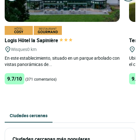
Logis Hôtel la Sapinière
Terit
Wisques
0 km
Bo
En este establecimiento, situado en un parque arbolado con
Ubica
vistas panorámicas de...
el co
9.7/10
9.1
(371 comentarios)
Ciudades cercanas
Ciudades cercanas más populares