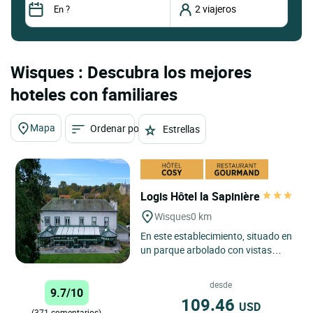
Wisques : Descubra los mejores
hoteles con familiares
Mapa
Ordenar por
Estrellas
Logis Hôtel la Sapinière
Wisques
0 km
En este establecimiento, situado en
un parque arbolado con vistas
panorámicas de Saint Omer, los
propietarios del establecimiento...
desde
9.7/10
109.46
USD
(371 comentarios)