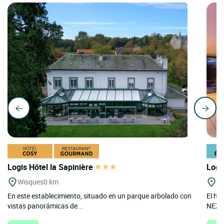
Logis Hôtel la Sapinière
Logi
Wisques
0 km
Es
En este establecimiento, situado en un parque arbolado con
El ho
vistas panorámicas de...
NEZ, 