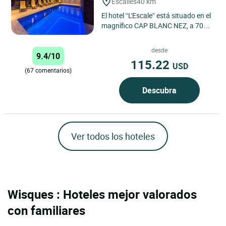
Escalles
40 km
El hotel “L'Escale” está situado en el
magnífico CAP BLANC NEZ, a 700
metros del mar. El establecimiento
se divide...
desde
9.4/10
115.22
USD
(67 comentarios)
Descubra
Ver todos los hoteles
Wisques : Hoteles mejor valorados
con familiares