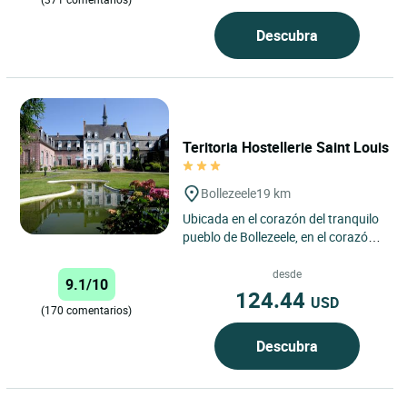
Descubra
Teritoria Hostellerie Saint Louis
Bollezeele
19 km
Ubicada en el corazón del tranquilo
pueblo de Bollezeele, en el corazón
de Flandes, Hostellerie Saint-Louis
ocupa una elegante...
desde
9.1/10
124.44
USD
(170 comentarios)
Descubra