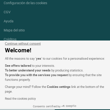
Configuración de las cookies
CGV
Ayuda
Mapa del sitio
Créditos
fotografías
Continue without consent
Welcome!
Síguenos
All the reasons to say ‘
yes
’ to our cookies for a personalised experience:
Facebook
Instagram
See offers tailored
to your interests.
To better understand your needs
by producing statistics.
Linkedin
To provide you with the services you request
by ensuring that the site
functions properly.
Change your mind? Follow the
Cookies settings
link at the bottom of the
page.
Read the cookies policy
Logis Hotels copyright © 2026 Reservados todos los derechos -
Consents certified by
CGV. Powered by
SIWAY