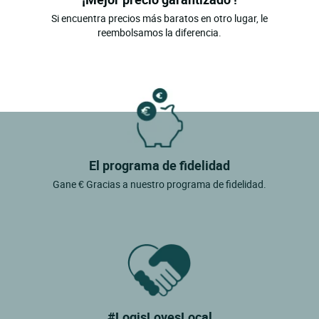
Saint Alexis Des Monts
Si encuentra precios más baratos en otro lugar, le
Saint Jean De Matha
reembolsamos la diferencia.
Saint Michel Des Saints
Saint Paulin
Sainte Anne Des Monts
Sainte Emelie De L Energie
Salaberry De Valleyfield
El programa de fidelidad
Sept Iles
Gane € Gracias a nuestro programa de fidelidad.
St Gedeon
Ste Marthe
Wendake
#LogisLovesLocal