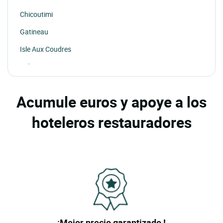
Chicoutimi
Gatineau
Isle Aux Coudres
Joliette
La Malbaie
Acumule euros y apoye a los
Lac Beauport
hoteleros restauradores
Mont Tremblant
Montmagny
Montreal
Nicolet
Quebec
Riviere Du Loup
¡Mejor precio garantizado !