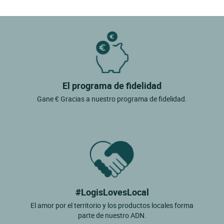
Fresnoy En Bassigny
Gudmont Villiers
Joinville
Langres
Longeau Percey
El programa de fidelidad
Longeville Sur La Laines
Gane € Gracias a nuestro programa de fidelidad.
Marnay Sur Marne
Montier En Der
Montigny Le Roi
Neuilly L'eveque
Nogent
#LogisLovesLocal
Peigney
El amor por el territorio y los productos locales forma
Perthes
parte de nuestro ADN.