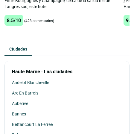
Entre Bourgognes y Champagne, cerca de la salida n 6 de
¿Pien
Langres sud, este hotel ...
Haute
8.5/10
9.1
(428 comentarios)
Ciudades
Haute Marne : Las ciudades
Andelot Blancheville
Arc En Barrois
Auberive
Bannes
Bettancourt La Ferree