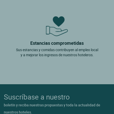
Rolampont
Saints Geosmes
St Dizier
Val De Meuse
Vaux Sous Aubigny
Estancias comprometidas
Vignory
Sus estancias y comidas contribuyen al empleo local
y a mejorar los ingresos de nuestros hoteleros.
Villegusien Le Lac
Villiers Sur Marne
Villiers Sur Suize
Suscríbase a nuestro
boletín y reciba nuestras propuestas y toda la actualidad de
nuestros hoteles.