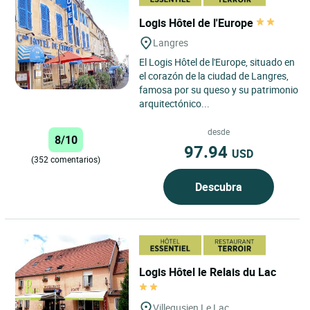
Logis Hôtel de l'Europe
Langres
El Logis Hôtel de l'Europe, situado en
el corazón de la ciudad de Langres,
famosa por su queso y su patrimonio
arquitectónico...
desde
8/10
97.94
USD
(352 comentarios)
Descubra
Logis Hôtel le Relais du Lac
Villegusien Le Lac