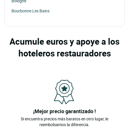
Bologne
Bourbonne Les Bains
Bourg Ste Marie
Chamarandes
Acumule euros y apoye a los
Chamarandes Choignes
hoteleros restauradores
Chamouilley
Chaudenay
Chaumont
Chevillon
Colombey Les Deux Eglises
Droyes
¡Mejor precio garantizado !
Eclaron Braucourt Ste Liviere
Si encuentra precios más baratos en otro lugar, le
Fayl Billot
reembolsamos la diferencia.