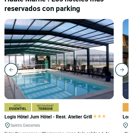
reservados con parking
Logis Hôtel Jum Hôtel - Rest. Atelier Grill
Logi
Saints Geosmes
Vi