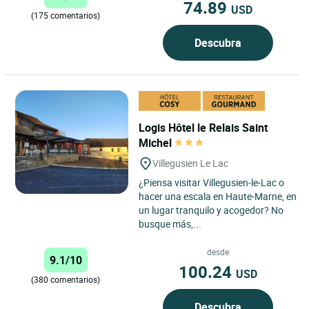
74.89
USD
(175 comentarios)
Descubra
Logis Hôtel le Relais Saint
Michel
Villegusien Le Lac
¿Piensa visitar Villegusien-le-Lac o
hacer una escala en Haute-Marne, en
un lugar tranquilo y acogedor? No
busque más,...
desde
9.1/10
100.24
USD
(380 comentarios)
Descubra