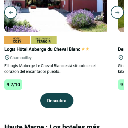
Logis Hôtel Auberge du Cheval Blanc
Deme
Chamouilley
Gu
El Logis l'Auberge Le Cheval Blanc está situado en el
Situa
corazón del encantador pueblo...
kilóm
9.7/10
9.3
Descubra
Haute Marne : Los hoteles más