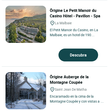
Ôrigine Le Petit Manoir du
Casino Hôtel - Pavillon - Spa
La Malbaie
El Petit Manoir du Casino, en La
Malbaie, es un hotel de 190
habitaciones y suites, enclavado en
los acantilados de Chalevoix,...
Descubra
Ôrigine Auberge de la
Montagne Coupée
Saint Jean De Matha
Encaramado en la cima de la
Montagne Coupée y con vistas a un
paisaje impresionante, este