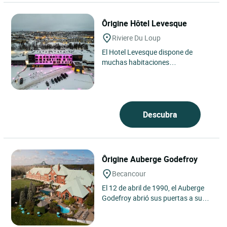
Ôrigine Hôtel Levesque
Riviere Du Loup
El Hotel Levesque dispone de
muchas habitaciones
contemporáneas y únicas, así
como de un centro de salud con un
spa nórdico...
Descubra
Ôrigine Auberge Godefroy
Becancour
El 12 de abril de 1990, el Auberge
Godefroy abrió sus puertas a su
clientela por primera vez. Desde
entonces, siempre ha...