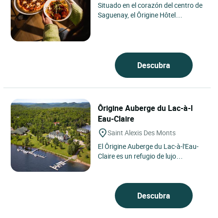
Situado en el corazón del centro de
Saguenay, el Ôrigine Hôtel
Chicoutimi es un verdadero icono
del paisaje urbano desde...
Descubra
Ôrigine Auberge du Lac-à-l
Eau-Claire
Saint Alexis Des Monts
El Ôrigine Auberge du Lac-à-l'Eau-
Claire es un refugio de lujo
enclavado en el centro de miles de
hectáreas de bosque....
Descubra