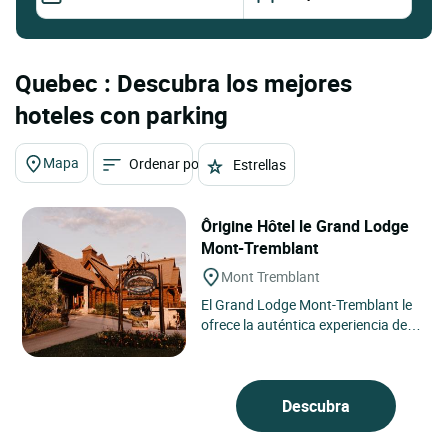
Quebec : Descubra los mejores
hoteles con parking
Mapa
Ordenar por
Estrellas
Ôrigine Hôtel le Grand Lodge
Mont-Tremblant
Mont Tremblant
El Grand Lodge Mont-Tremblant le
ofrece la auténtica experiencia de
Tremblant. Algo alejado de las
actividades de la estación...
Descubra