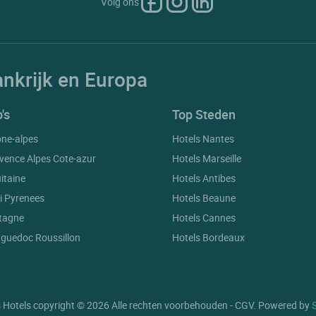
Volg ons
ankrijk en Europa
's
Top Steden
one-alpes
Hotels Nantes
vence Alpes Cote-azur
Hotels Marseille
itaine
Hotels Antibes
i Pyrenees
Hotels Beaune
etagne
Hotels Cannes
nguedoc Roussillon
Hotels Bordeaux
gs, ensuring compliance with regulations. Customize your preferences 
 Hotels copyright © 2026 Alle rechten voorbehouden - CGV. Powered by