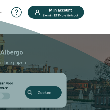
Mijn account
Zie mijn ETIK-loyaliteitspot
n Albergo
n lage prijzen
zen voor
werk