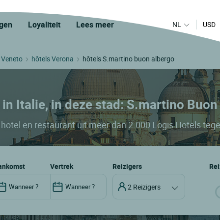
gen
Loyaliteit
Lees meer
NL
USD
s Veneto
hôtels Verona
hôtels S.martino buon albergo
 in Italie, in deze stad: S.martino Buo
hotel en restaurant uit meer dan 2.000 Logis Hotels tege
aankomst
vertrek
Reizigers
Rei
2 Reizigers