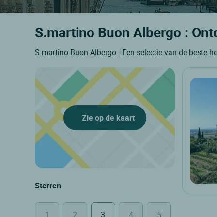
S.martino Buon Albergo : Ontd
S.martino Buon Albergo : Een selectie van de beste h
Zie op de kaart
Sterren
1
2
3
4
5