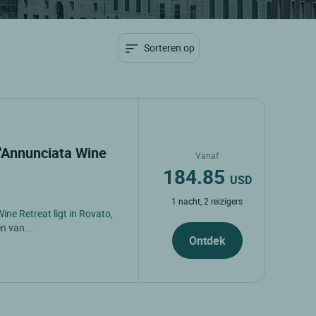
Sorteren op
l'Annunciata Wine
Vanaf
184.85
USD
1 nacht, 2 reizigers
ine Retreat ligt in Rovato,
en van...
Ontdek