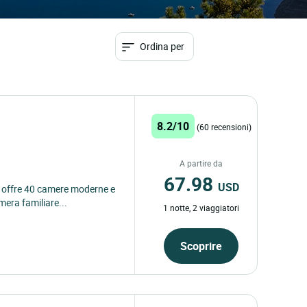
Ordina per
8.2/10
(60 recensioni)
A partire da
67.98
USD
el offre 40 camere moderne e
mera familiare...
1 notte, 2 viaggiatori
Scoprire