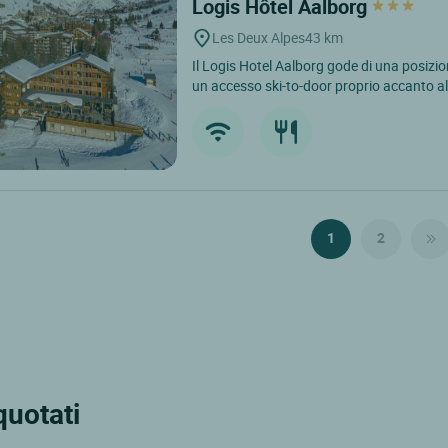
Logis Hôtel Aalborg
Les Deux Alpes
43 km
Il Logis Hotel Aalborg gode di una posizi
un accesso ski-to-door proprio accanto all
1
2
 quotati