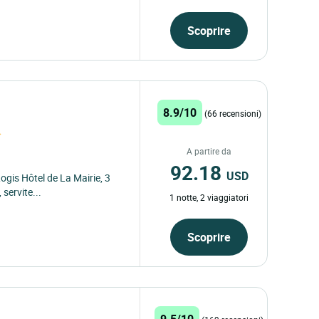
Scoprire
8.9/10
(66 recensioni)
A partire da
92.18
USD
Logis Hôtel de La Mairie, 3
 servite...
1 notte, 2 viaggiatori
Scoprire
9.5/10