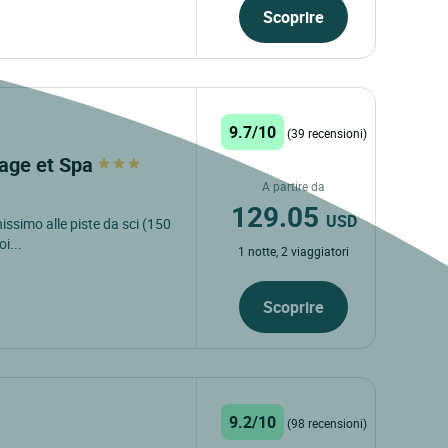
Scoprire
9.7/10
(39 recensioni)
page et Spa
A partire da
129.05
USD
nissimo alle piste da sci (150
i...
1 notte, 2 viaggiatori
Scoprire
9.2/10
(98 recensioni)