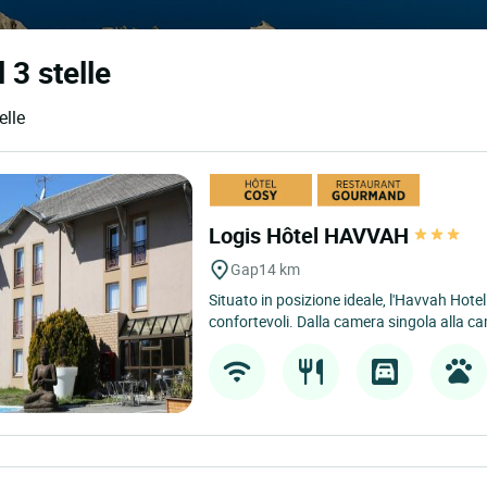
 3 stelle
elle
Logis Hôtel HAVVAH
Gap
14 km
Situato in posizione ideale, l'Havvah Hot
confortevoli. Dalla camera singola alla ca