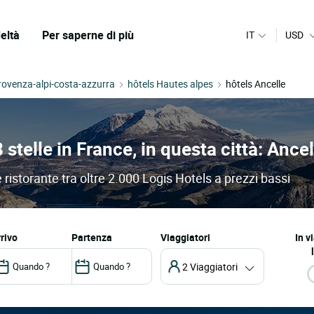
eltà
Per saperne di più
IT
USD
rovenza-alpi-costa-azzurra
hôtels Hautes alpes
hôtels Ancelle
3 stelle in France, in questa città: Ancel
e ristorante tra oltre 2.000 Logis Hotels a prezzi bassi
arrivo
partenza
Viaggiatori
In v
2 Viaggiatori