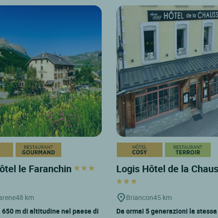
ôtel le Faranchin
Logis Hôtel de la Chau
'arene
48 km
Briancon
45 km
 650 m di altitudine nel paese di
Da ormai 5 generazioni la stessa 