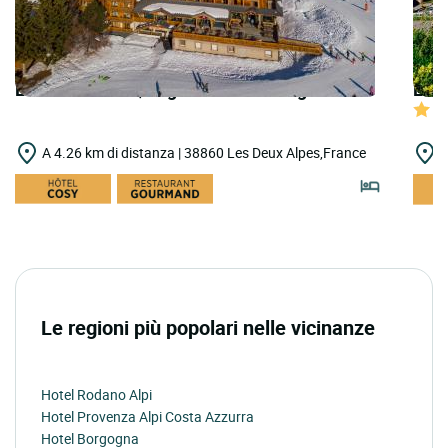
LOGIS HOTELS | Logis Hôtel Aalborg
LOGI
A 4.26 km di distanza | 38860 Les Deux Alpes,France
A
Le regioni più popolari nelle vicinanze
Hotel Rodano Alpi
Hotel Provenza Alpi Costa Azzurra
Hotel Borgogna