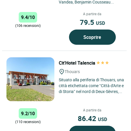
Vandea, Benjamin Cousseau...
A partire da
9.4/10
79.5
USD
(106 recensioni)
Scoprire
Cit'Hotel Talencia
Thouars
Situato alla periferia di Thouars, una
città etichettata come “Città d'Arte e
di Storia” nel nord di Deux-Sèvres,...
A partire da
9.2/10
86.42
USD
(110 recensioni)