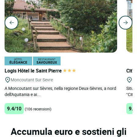
Logis Hôtel le Saint Pierre
Cit'
Moncoutant Sur Sevre
Th
A Moncoutant sur Sèvres, nella regione Deux-Sèvres, a nord
Situa
dell'Aquitania e ai...
“Città
9.4/10
9.2
(106 recensioni)
Accumula euro e sostieni gli