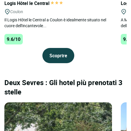
Logis Hôtel le Central
Logi
Coulon
Mo
Il Logis Hôtel le Central a Coulon è idealmente situato nel
A Mon
cuore dell'incantevole...
dell'A
9.6/10
9.4
Scoprire
Deux Sevres : Gli hotel più prenotati 3
stelle