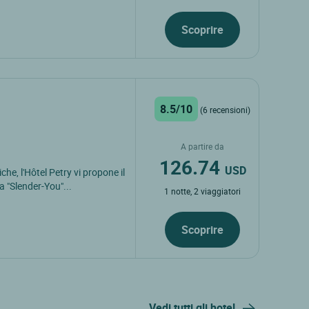
Scoprire
8.5/10
(6 recensioni)
A partire da
126.74
USD
he, l'Hôtel Petry vi propone il
a "Slender-You"...
1 notte, 2 viaggiatori
Scoprire
Vedi tutti gli hotel