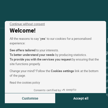
Continue without consent
Welcome!
La nostra selezione d’hotel in
All the reasons to say ‘
yes
’ to our cookies for a personalised
experience:
See offers tailored
to your interests.
Top Paesi
Top Reg
To better understand your needs
by producing statistics.
To provide you with the services you request
by ensuring that the
Hotels Francia
Hotels Rod
site functions properly.
Hotels Italia
Hotels Pro
Change your mind? Follow the
Cookies settings
link at the bottom
Hotels Canada
Hotels Aqu
of the page.
Hotels Spagna
Hotels Midi
Read the cookies policy
Hotels Belgio
Hotels Br
Consents certified by
Hotels Germania
Hotels Lin
Customise
Accept all
Hotels Lussemburgo
Consent Management Platform: Personalize Your Options
Axeptio consent