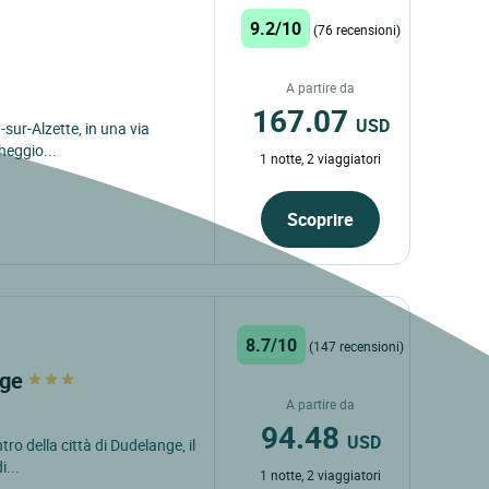
9.2/10
(76 recensioni)
A partire da
167.07
USD
h-sur-Alzette, in una via
heggio...
1 notte, 2 viaggiatori
Scoprire
8.7/10
(147 recensioni)
nge
A partire da
94.48
USD
tro della città di Dudelange, il
...
1 notte, 2 viaggiatori