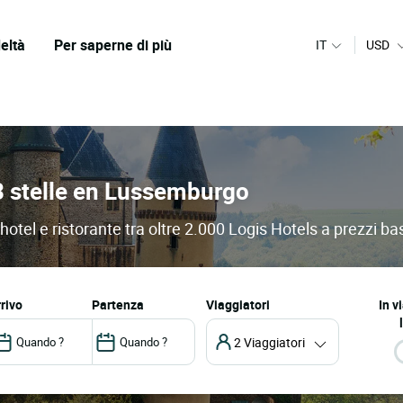
eltà
Per saperne di più
IT
USD
 3 stelle en Lussemburgo
otel e ristorante tra oltre 2.000 Logis Hotels a prezzi ba
arrivo
partenza
Viaggiatori
In v
2 Viaggiatori