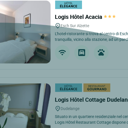
Logis Hôtel Acacia
Esch Sur Alzette
L'hotel-ristorante si trova al centro di Esc
tranquilla, vicino alla stazione, ad un parc
Logis Hôtel Cottage Dudela
Dudelange
Situato in un quartiere residenziale nel cen
Logis Hôtel Restaurant Cottage dispone di