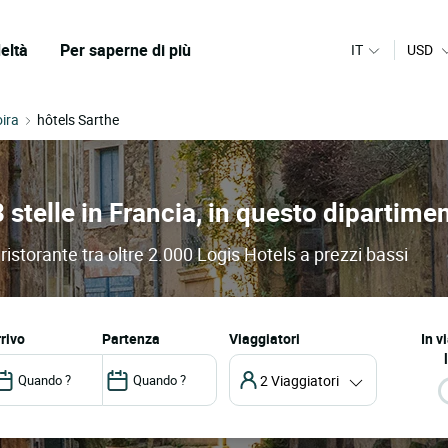
eltà
Per saperne di più
IT
USD
oira
hôtels Sarthe
3 stelle in Francia, in questo dipartime
 ristorante tra oltre 2.000 Logis Hotels a prezzi bassi
arrivo
partenza
Viaggiatori
In v
2 Viaggiatori