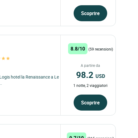
Scoprire
8.8/10
(59 recensioni)
A partire da
98.2
USD
 Logis hotel la Renaissance a Le
..
1 notte, 2 viaggiatori
Scoprire
9.7/10