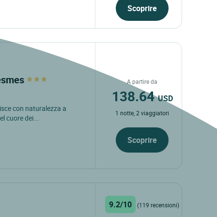
Scoprire
lesmes
A partire da
138.64
USD
risce con naturalezza a
1 notte, 2 viaggiatori
l cuore dei...
Scoprire
9.2/10
(119 recensioni)