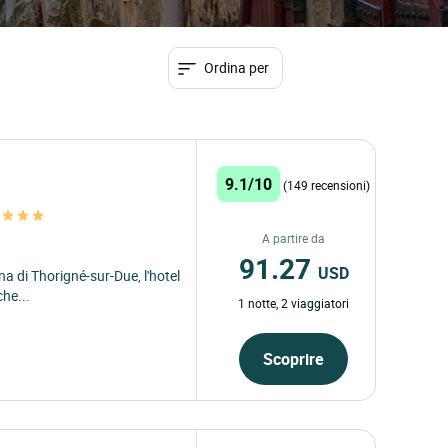
Ordina per
9.1/10
(149 recensioni)
s
A partire da
91.27
USD
na di Thorigné-sur-Due, l'hotel
he...
1 notte, 2 viaggiatori
Scoprire