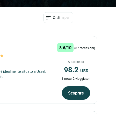
Ordina per
8.6/10
(87 recensioni)
A partire da
98.2
USD
, è idealmente situato a Ussel,
te...
1 notte, 2 viaggiatori
Scoprire