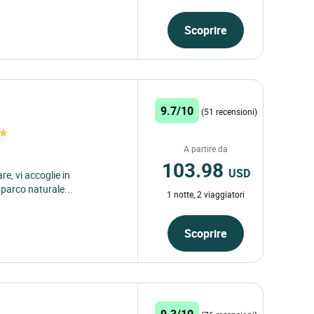
Scoprire
9.7/10
(51 recensioni)
A partire da
103.98
USD
e, vi accoglie in
 parco naturale...
1 notte, 2 viaggiatori
Scoprire
9.3/10