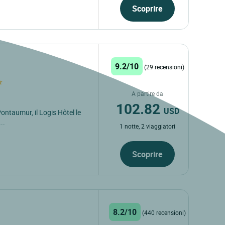
Scoprire
9.2/10
(29 recensioni)
A partire da
102.82
USD
Pontaumur, il Logis Hôtel le
..
1 notte, 2 viaggiatori
Scoprire
8.2/10
(440 recensioni)