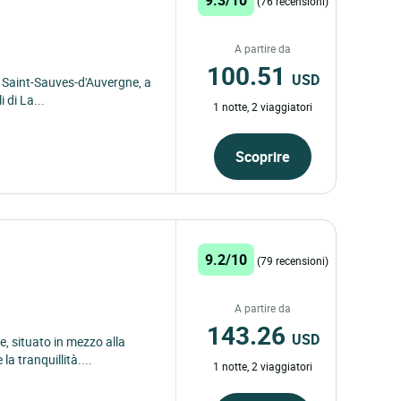
(76 recensioni)
A partire da
100.51
USD
i Saint-Sauves-d'Auvergne, a
 di La...
1 notte, 2 viaggiatori
Scoprire
9.2/10
(79 recensioni)
A partire da
143.26
USD
e, situato in mezzo alla
la tranquillità....
1 notte, 2 viaggiatori