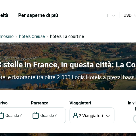
eltà
Per saperne di più
IT
USD
imosino
hôtels Creuse
hôtels La courtine
3 stelle in France, in questa città: La C
tel e ristorante tra oltre 2.000 Logis Hotels a prezzi bassi
arrivo
partenza
Viaggiatori
In v
2 Viaggiatori