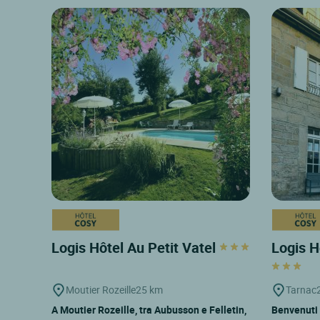
Logis Hôtel Au Petit Vatel
Logis H
Moutier Rozeille
25 km
Tarnac
A Moutier Rozeille, tra Aubusson e Felletin,
Benvenuti 