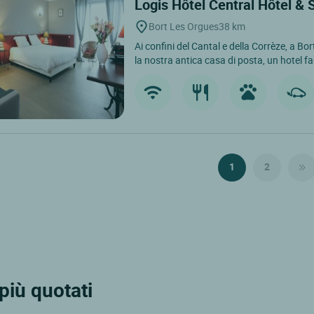
Logis Hôtel Central Hôtel &
Bort Les Orgues
38 km
Ai confini del Cantal e della Corrèze, a Bo
la nostra antica casa di posta, un hotel fam
1
2
 più quotati