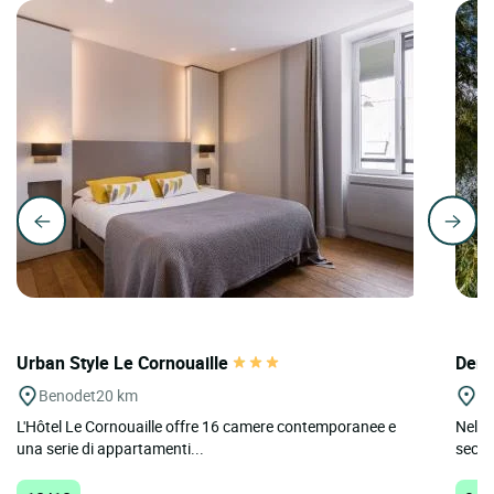
Urban Style Le Cornouaille
Deme
Benodet
20 km
La
L'Hôtel Le Cornouaille offre 16 camere contemporanee e
Nel c
una serie di appartamenti...
secol