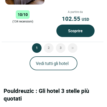
di appartamenti da 2 a 5 persone
per un soggiorno unico....
A partire da
10/10
102.55
USD
(134 recensioni)
Scoprire
1
2
3
Vedi tutti gli hotel
Pouldreuzic : Gli hotel 3 stelle più
quotati