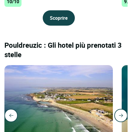
10/10
9.8
Scoprire
Pouldreuzic : Gli hotel più prenotati 3
stelle