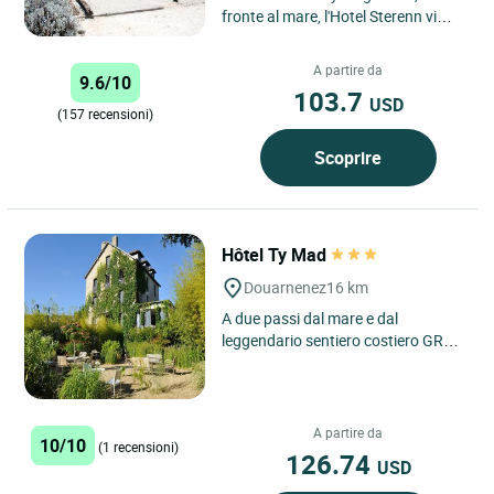
fronte al mare, l'Hotel Sterenn vi
invita a fare un viaggio di
scoperta... Gourmet, rilassante...
A partire da
9.6/10
103.7
USD
(157 recensioni)
Scoprire
Hôtel Ty Mad
Douarnenez
16 km
A due passi dal mare e dal
leggendario sentiero costiero GR34,
l'Hôtel Ty Mad vi invita a scoprire
tutto il fascino autentico...
A partire da
10/10
(1 recensioni)
126.74
USD