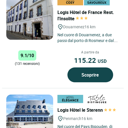
Logis Hôtel de France Rest.
l'Insolite
Douarnenez
16 km
Nel cuore di Douarnenez, a due
passi dal porto di Rosmeur e dal
porto Rhu, vicino alla "spiaggia delle
signore" e dalla "spiaggia...
A partire da
9.1/10
115.22
USD
(131 recensioni)
Scoprire
Logis Hôtel le Sterenn
Penmarch
16 km
Nel cuore del Pays Bigouden, di