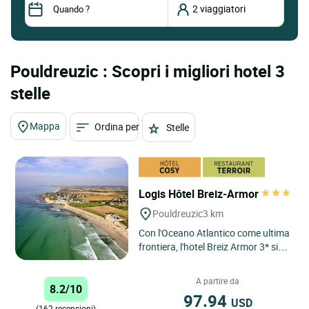
Pouldreuzic : Scopri i migliori hotel 3
stelle
Mappa
Ordina per
Stelle
Logis Hôtel Breiz-Armor
Pouldreuzic
3 km
Con l'Oceano Atlantico come ultima
frontiera, l'hotel Breiz Armor 3* si
trova sulla spiaggia di Penhors,
sulla punta del...
A partire da
8.2/10
97.94
USD
(162 recensioni)