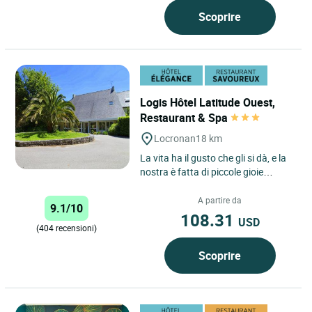
Scoprire
Logis Hôtel Latitude Ouest,
Restaurant & Spa
Locronan
18 km
La vita ha il gusto che gli si dà, e la
nostra è fatta di piccole gioie
quotidiane, di natura, di spazi, di
serenità......
A partire da
9.1/10
108.31
USD
(404 recensioni)
Scoprire