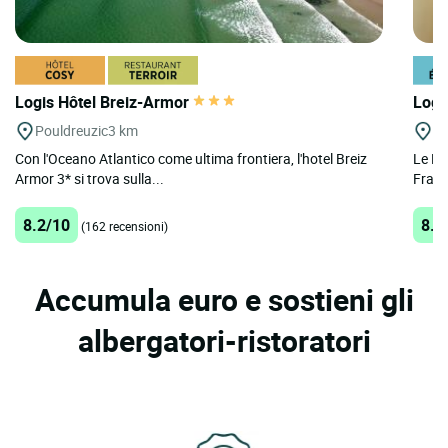
Logis Hôtel Breiz-Armor
Logi
Pouldreuzic
3 km
Lo
Con l'Oceano Atlantico come ultima frontiera, l'hotel Breiz
Le Pri
Armor 3* si trova sulla...
Franc
8.2/10
8.6
(162 recensioni)
Accumula euro e sostieni gli
albergatori-ristoratori