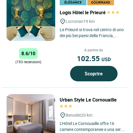
Logis Hôtel le Prieuré
Locronan
19 km
Le Prieuré si trova nel centro di uno
dei più bei paesi della Francia,
presentando il calore di una casa
famigliare con...
A partire da
8.6/10
102.55
USD
(193 recensioni)
Scoprire
Urban Style Le Cornouaille
Benodet
20 km
L'Hôtel Le Cornouaille offre 16
camere contemporanee e una serie