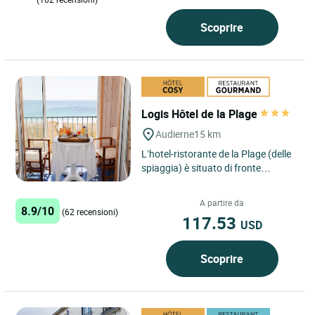
Scoprire
Logis Hôtel de la Plage
Audierne
15 km
L’hotel-ristorante de la Plage (delle
spiaggia) è situato di fronte
all'oceano e alle grandi spiagge.
Dispone di camere...
A partire da
8.9/10
(62 recensioni)
117.53
USD
Scoprire