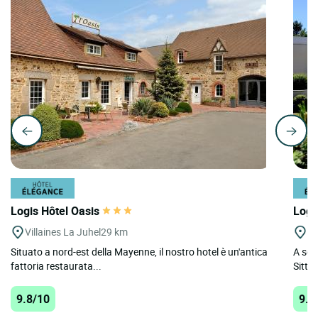
Logis Hôtel Oasis
Logi
Villaines La Juhel
29 km
Mo
Situato a nord-est della Mayenne, il nostro hotel è un'antica
A sol
fattoria restaurata...
Sittel
9.8/10
9.7