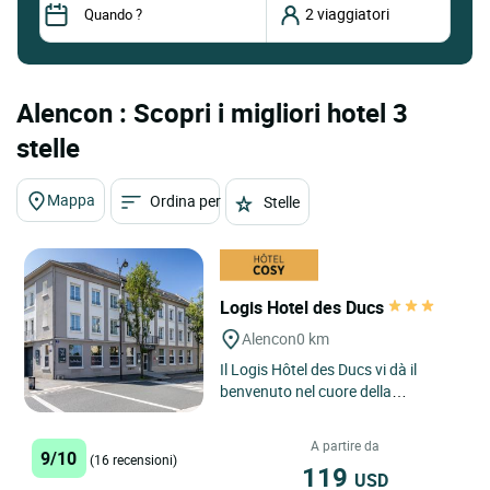
Alencon : Scopri i migliori hotel 3
stelle
Mappa
Ordina per
Stelle
Logis Hotel des Ducs
Alencon
0 km
Il Logis Hôtel des Ducs vi dà il
benvenuto nel cuore della
Normandia, offrendovi un luogo di
riposo dove potrete prendervi...
A partire da
9/10
(16 recensioni)
119
USD