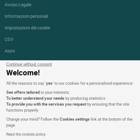
Avviso Legale
Informazioni personali
Impostazioni dei cookie
CGV
Aiuto
Mappa del sito
Continue without consent
Welcome!
Crediti fotografici
All the reasons to say ‘
yes
’ to our cookies for a personalised experience:
Seguici
See offers tailored
to your interests.
Facebook
Instagram
To better understand your needs
by producing statistics.
To provide you with the services you request
by ensuring that the site
functions properly.
Linkedin
Change your mind? Follow the
Cookies settings
link at the bottom of the
page.
Read the cookies policy