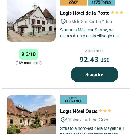
Logis Hôtel de la Poste
Le Mele Sur Sarthe
21 km
Situata a Mêle-sur-Sarthe, nel
centro di un piccolo villaggio alle
porte del Perche a circa 15 km da
Mortagne-au-Perche...
A partire da
9.3/10
92.43
USD
(169 recensioni)
Scoprire
Logis Hôtel Oasis
Villaines La Juhel
29 km
Situato a nord-est della Mayenne, il