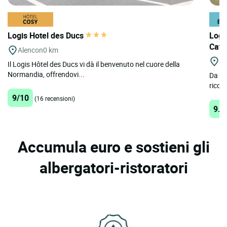
Logis Hotel des Ducs
Logi
Cath
Alencon
0 km
Fo
Il Logis Hôtel des Ducs vi dà il benvenuto nel cuore della
Normandia, offrendovi...
Da qu
ricon
9/10
(16 recensioni)
9.2
Accumula euro e sostieni gli
albergatori-ristoratori