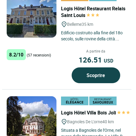
Logis Hôtel Restaurant Relais
Saint Louis
Belleme
35 km
Edificio costruito alla fine del 18o
secolo, sulle rovine della città
medievale di Bellême. Stazione di
posta nel 19o secolo....
A partire da
8.2/10
(57 recensioni)
126.51
USD
Scoprire
Logis Hôtel Villa Bois Joli
Bagnoles De L'orne
40 km
Situata a Bagnoles de l'Orne, nel