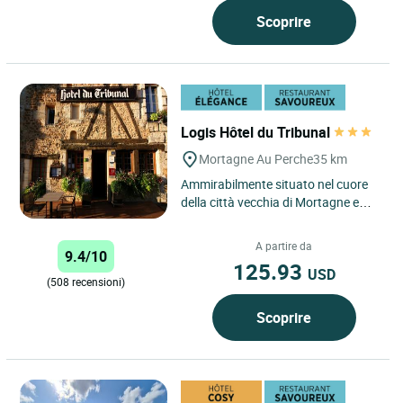
Scoprire
Logis Hôtel du Tribunal
Mortagne Au Perche
35 km
Ammirabilmente situato nel cuore
della città vecchia di Mortagne e
delle dolci colline del Perche, il
nostro ristorante...
A partire da
9.4/10
125.93
USD
(508 recensioni)
Scoprire