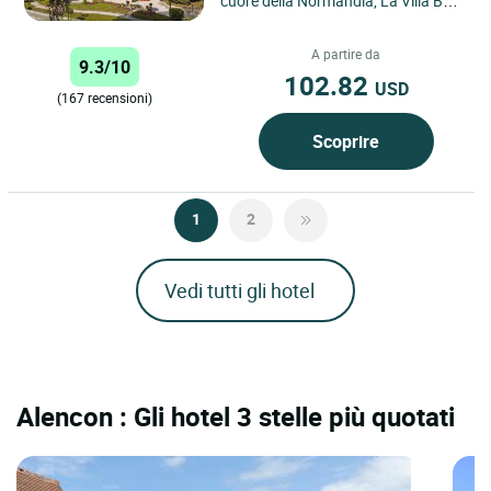
cuore della Normandia, La Villa Bois
Joli offre un ambiente incantevole
ai viaggiatori...
A partire da
9.3/10
102.82
USD
(167 recensioni)
Scoprire
1
2
Vedi tutti gli hotel
Alencon : Gli hotel 3 stelle più quotati