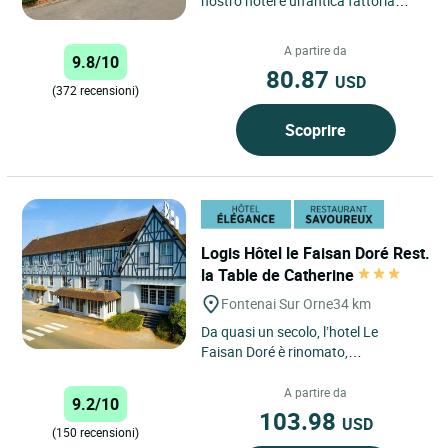
nostro hotel è un'antica fattoria
restaurata in una cornice autentica.
Tutte le camere...
A partire da
9.8/10
80.87
USD
(372 recensioni)
Scoprire
Logis Hôtel le Faisan Doré Rest.
la Table de Catherine
Fontenai Sur Orne
34 km
Da quasi un secolo, l’hotel Le
Faisan Doré è rinomato,
riconosciuto e situato alle porte
della città di Argentan e nel...
A partire da
9.2/10
103.98
USD
(150 recensioni)