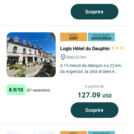
Scoprire
Logis Hôtel du Dauphin
Sees
20 km
A 15 minuti da Alençon e a 22 km
da Argentan, la città di Sées è
situata a pochi km dalla sorgente
del fiume Orne e vicino...
A partire da
8.9/10
(87 recensioni)
127.09
USD
Scoprire