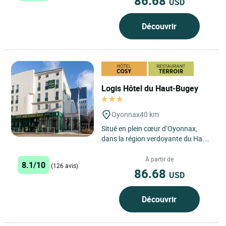
86.68
USD
Découvrir
Logis Hôtel du Haut-Bugey
Oyonnax
40 km
Situé en plein cœur d’Oyonnax,
dans la région verdoyante du Haut-
Bugey, le Logis Hôtel du Haut-
Bugey se distingue par...
À partir de
8.1/10
(126 avis)
86.68
USD
Découvrir