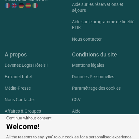
Aide sur les réservations et
séjours
Aide sur le programme de fidélité
ETIK
Nous contacter
A propos
Conditions du site
Devenez Logis Hôtels !
Mentions légales
Extranet hotel
Données Personnelles
Média-Presse
Paramétrage des cookies
Nous Contacter
CGV
Affaires & Groupes
Aide
Continue without consent
Logis Hôtels Recrute
Plan du site
Welcome!
Crédits Photos
All the reasons to say ‘
yes
’ to our cookies for a personalised experience: