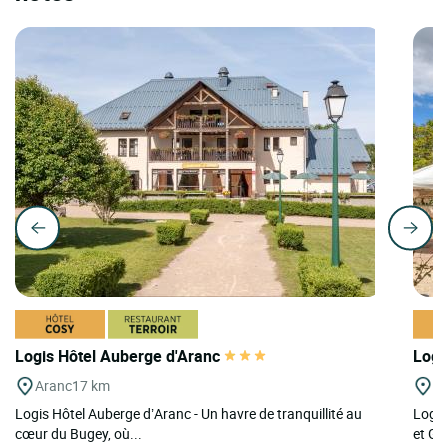
Logis Hôtel Auberge d'Aranc
Logi
Aranc
17 km
Bo
Logis Hôtel Auberge d’Aranc - Un havre de tranquillité au
Logis
cœur du Bugey, où...
et Gr