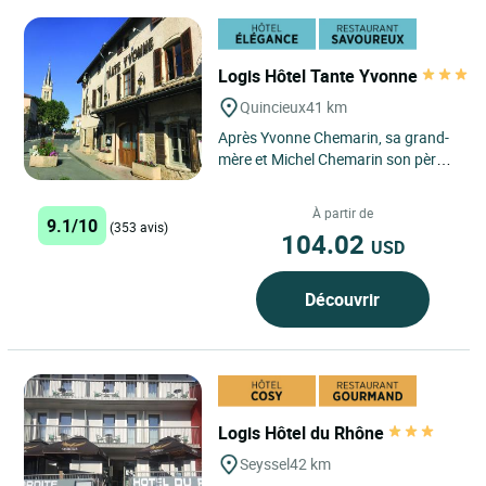
Logis Hôtel Tante Yvonne
Quincieux
41 km
Après Yvonne Chemarin, sa grand-
mère et Michel Chemarin son père,
c’est au tour de Bernard Chemarin
formé par nos grands...
À partir de
9.1/10
(353 avis)
104.02
USD
Découvrir
Logis Hôtel du Rhône
Seyssel
42 km