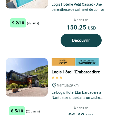
Logis Hôtel le Petit Casset - Une
parenthèse de calme et de confort,
avec piscine chauffée, aux portes
de Lyon et de l’Ain. ...
À partir de
9.2/10
(42 avis)
150.25
USD
Découvrir
Logis Hôtel l'Embarcadère
Nantua
29 km
Le Logis Hôtel L'Embarcadère à
Nantua se situe dans un cadre
idyllique, niché au cœur de la région
Auvergne-Rhône-Alpes,...
À partir de
8.5/10
(205 avis)