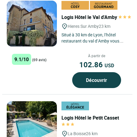
Logis Hôtel le Val d'Amby
Hieres Sur Amby
23 km
Situé à 30 km de Lyon, l’hôtel
restaurant du val d’Amby vous
accueillera pour un séjour au calme,
proche de la nature,...
À partir de
9.1/10
(69 avis)
102.86
USD
Découvrir
Logis Hôtel le Petit Casset
La Boisse
26 km