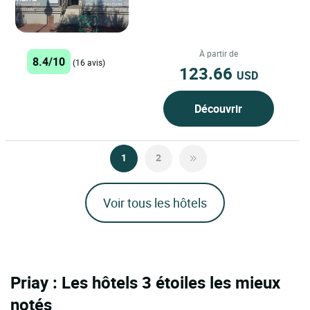
À partir de
8.4/10
(16 avis)
123.66
USD
Découvrir
1
2
Voir tous les hôtels
Priay : Les hôtels 3 étoiles les mieux
notés