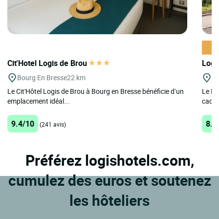
Cit'Hotel Logis de Brou
Logi
Bourg En Bresse
22 km
N
Le Cit'Hôtel Logis de Brou à Bourg en Bresse bénéficie d’un
Le Lo
emplacement idéal...
cadre 
9.4/10
8.5
(241 avis)
Préférez logishotels.com,
cumulez des euros et soutenez
les hôteliers