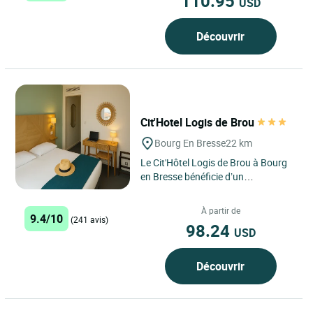
110.95
USD
Découvrir
Cit'Hotel Logis de Brou
Bourg En Bresse
22 km
Le Cit'Hôtel Logis de Brou à Bourg
en Bresse bénéficie d’un
emplacement idéal en plein cœur de
Bourg en Bresse, juste...
À partir de
9.4/10
(241 avis)
98.24
USD
Découvrir