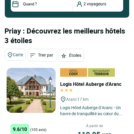
Priay : Découvrez les meilleurs hôtels
3 étoiles
Carte
Trier par
Étoiles
Logis Hôtel Auberge d'Aranc
Aranc
17 km
Logis Hôtel Auberge d’Aranc - Un
havre de tranquillité au cœur du
Bugey, où authenticité, nature et
convivialité...
À partir de
9.6/10
(105 avis)