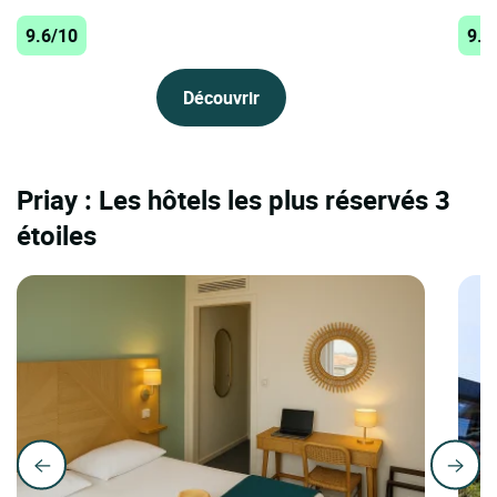
9.6/10
9.5
Découvrir
Priay : Les hôtels les plus réservés 3
étoiles