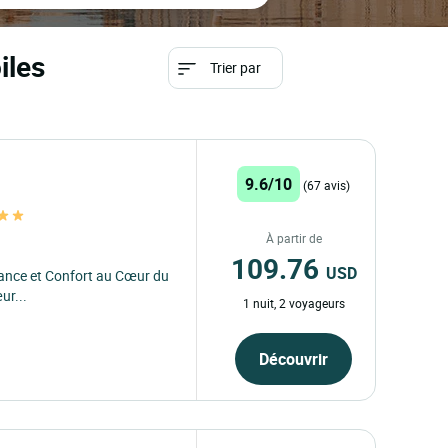
iles
Trier par
9.6/10
(67 avis)
À partir de
109.76
USD
égance et Confort au Cœur du
ur...
1 nuit, 2 voyageurs
Découvrir