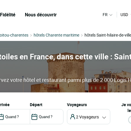
Fidélité
Nous découvrir
FR
USD
Poitou-charentes
hôtels Charente maritime
hôtels Saint-hilaire-de-vil
oiles en France, dans cette ville : Sain
ervez votre hôtel et restaurant parmi plus de 2 000 Logis H
arrivée
départ
Voyageurs
Je v
le
2 Voyageurs