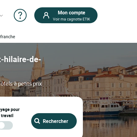
Mon compte
Voir ma cagnotte ETIK
lefranche
t-hilaire-de-
ôtels à petits prix
oyage pour
 travail