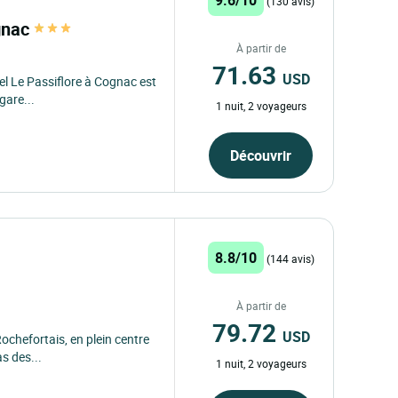
(130 avis)
ognac
À partir de
71.63
USD
el Le Passiflore à Cognac est
gare...
1 nuit, 2 voyageurs
Découvrir
8.8/10
(144 avis)
À partir de
79.72
USD
chefortais, en plein centre
s des...
1 nuit, 2 voyageurs