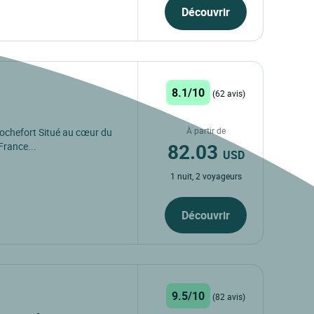
Découvrir
8.1/10
(62 avis)
À partir de
ochefort Situé au cœur du
82.03
France...
USD
1 nuit, 2 voyageurs
Découvrir
9.5/10
(82 avis)