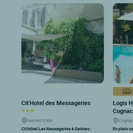
Cit'Hotel des Messageries
Logis H
Cogna
Saintes
14 km
Cognac
Cit'Hôtel Les Messageries à Saintes :
En plein c