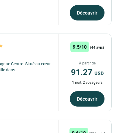
Découvrir
9.5/10
(44 avis)
À partir de
ognac Centre. Situé au cœur
91.27
lle dans...
USD
1 nuit, 2 voyageurs
Découvrir
9.6/10