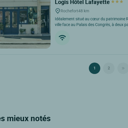
Logis Hôtel Lafayette
Rochefort
48 km
Idéalement situé au cœur du patrimoine Ro
ville face au Palais des Congrès, à deux pa
1
2
les mieux notés