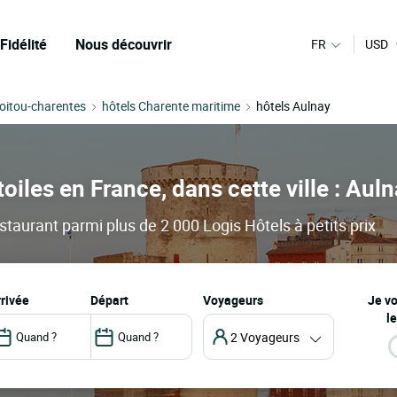
Fidélité
Nous découvrir
FR
USD
Poitou-charentes
hôtels Charente maritime
hôtels Aulnay
oiles en France, dans cette ville : Aul
staurant parmi plus de 2 000 Logis Hôtels à petits prix
arrivée
départ
Voyageurs
Je v
le
2 Voyageurs