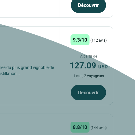
Découvrir
9.3/10
(112 avis)
À partir de
127.09
USD
ée du plus grand vignoble de
tillation...
1 nuit, 2 voyageurs
Découvrir
8.8/10
(144 avis)