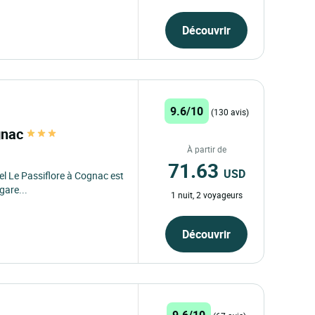
Découvrir
9.6/10
(130 avis)
ognac
À partir de
71.63
USD
el Le Passiflore à Cognac est
gare...
1 nuit, 2 voyageurs
Découvrir
9.6/10