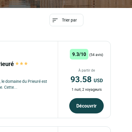
Trier par
9.3/10
(54 avis)
rieuré
À partir de
93.58
USD
 le domaine du Prieuré est
. Cette...
1 nuit, 2 voyageurs
Découvrir