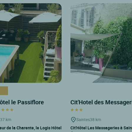
ôtel le Passiflore
Cit'Hotel des Message
c
37 km
Saintes
38 km
œur de la Charente, le Logis Hôtel
Cit'Hôtel Les Messageries à Sain