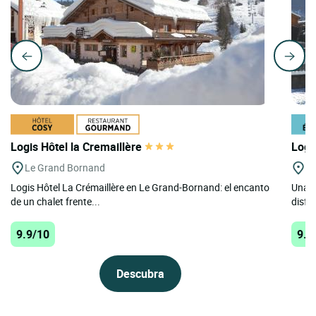
Logis Hôtel la Cremaillère
Logi
Le Grand Bornand
Ch
Logis Hôtel La Crémaillère en Le Grand-Bornand: el encanto
Una a
de un chalet frente...
disfr
9.9/10
9.8
Descubra