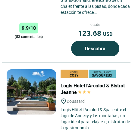
Grand-Bornand: el encanto de un
chalet frente a las pistas, donde cada
estación te ofrece...
desde
9.9/10
123.68
USD
(53 comentarios)
Descubra
Logis Hôtel l'Arcalod & Bistrot
Jeanne
Doussard
Logis Hôtel l’Arcalod & Spa: entre el
lago de Annecy y las montañas, un
lugar ideal para relajarse, disfrutar de
la gastronomía...