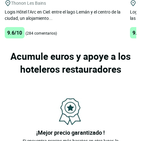
Thonon Les Bains
Am
Logis Hôtel l’Arc en Ciel: entre el lago Lemán y el centro de la
Logis
ciudad, un alojamiento...
las c
9.6/10
9.3
(284 comentarios)
Acumule euros y apoye a los
hoteleros restauradores
¡Mejor precio garantizado !
Si encuentra precios más baratos en otro lugar, le