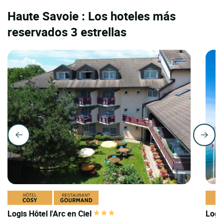
Haute Savoie : Los hoteles más
reservados 3 estrellas
Logis Hôtel l'Arc en Ciel
Logi