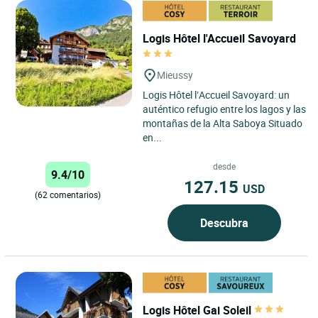
Logis Hôtel l'Accueil Savoyard
Mieussy
Logis Hôtel l’Accueil Savoyard: un
auténtico refugio entre los lagos y las
montañas de la Alta Saboya Situado
en...
desde
9.4/10
127.15
USD
(62 comentarios)
Descubra
Logis Hôtel Gai Soleil