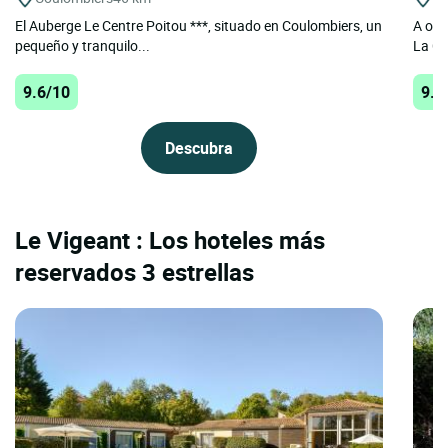
El Auberge Le Centre Poitou ***, situado en Coulombiers, un
A oril
pequeño y tranquilo...
La Châ
9.6/10
9.5
Descubra
Le Vigeant : Los hoteles más
reservados 3 estrellas