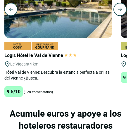
Logis Hôtel le Val de Vienne
Logi
Le Vigeant
4 km
Ch
Hôtel Val de Vienne: Descubra la estancia perfecta a orillas
9.1
del Vienne ¿Busca...
9.5/10
(128 comentarios)
Acumule euros y apoye a los
hoteleros restauradores