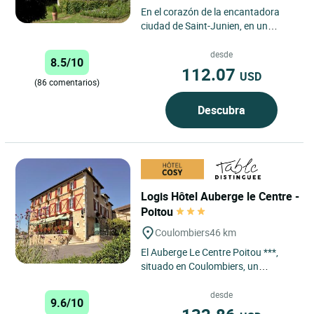
En el corazón de la encantadora
ciudad de Saint-Junien, en un
entorno tranquilo y verde, este hotel
es un verdadero remanso...
desde
8.5/10
112.07
USD
(86 comentarios)
Descubra
Logis Hôtel Auberge le Centre -
Poitou
Coulombiers
46 km
El Auberge Le Centre Poitou ***,
situado en Coulombiers, un
pequeño y tranquilo pueblo, a una
hora de La Rochelle, a 45...
desde
9.6/10