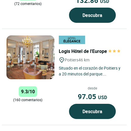
132.86
USD
(72 comentarios)
Descubra
Logis Hôtel de l'Europe
Poitiers
46 km
Situado en el corazón de Poitiers y
a 20 minutos del parque
Futuroscope, el Logis Hôtel de
l'Europe*** le acoge en un
desde
9.3/10
ambiente...
97.05
USD
(160 comentarios)
Descubra