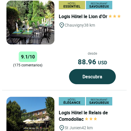
Logis Hôtel le Lion d'Or
Chauvigny
38 km
desde
9.1/10
88.96
USD
(175 comentarios)
Descubra
Logis Hôtel le Relais de
Comodoliac
St Junien
42 km