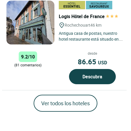
Logis Hôtel de France
Rochechouart
46 km
Antigua casa de postas, nuestro
hotel restaurante está situado en el
centro de la región del meteorito,
lugar mundialmente...
desde
9.2/10
86.65
USD
(81 comentarios)
Descubra
Ver todos los hoteles