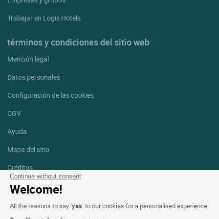
Trabajar en Logis Hotels
términos y condiciones del sitio web
Mención legal
Datos personales
Configuración de las cookies
CGV
Ayuda
Mapa del sitio
Créditos
fotografías
Continue without consent
Welcome!
Síguenos
All the reasons to say ‘
yes
’ to our cookies for a personalised experience:
Facebook
Instagram