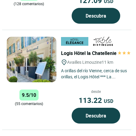
127.09
USD
(128 comentarios)
Descubra
Logis Hôtel la Chatellenie
Availles Limouzine
11 km
A orillas del río Vienne, cerca de sus
orillas, el Logis Hôtel *** La
Châtellenie le da la bienvenida al
encantador pueblo...
desde
9.5/10
113.22
USD
(55 comentarios)
Descubra