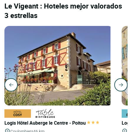
Le Vigeant : Hoteles mejor valorados
3 estrellas
Logis Hôtel Auberge le Centre - Poitou
Logi
Coulombiers
46 km
Av