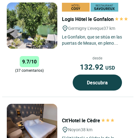
Logis Hôtel le Gonfalon
Germigny L'eveque
37 km
Le Gonfalon, que se sitúa en las
puertas de Meaux, en pleno
corazón de Seine-et-Marne, el
pulmón verde de la región
desde
9.7/10
parisiense,...
132.92
USD
(37 comentarios)
Descubra
Cit'Hotel le Cèdre
Noyon
38 km