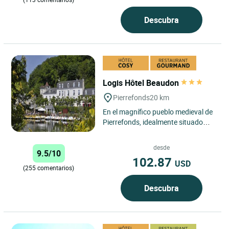
Descubra
Logis Hôtel Beaudon
Pierrefonds
20 km
En el magnífico pueblo medieval de
Pierrefonds, idealmente situado
frente al lago y el famoso castillo, el
Logis Hôtel...
desde
9.5/10
102.87
USD
(255 comentarios)
Descubra