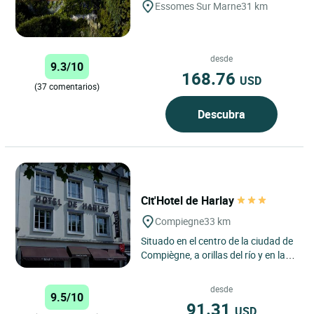
Essomes Sur Marne
31 km
desde
9.3/10
168.76
USD
(37 comentarios)
Descubra
Cit'Hotel de Harlay
Compiegne
33 km
Situado en el centro de la ciudad de
Compiègne, a orillas del río y en las
inmediaciones de la estación de
tren (5 minutos...
desde
9.5/10
91.31
USD