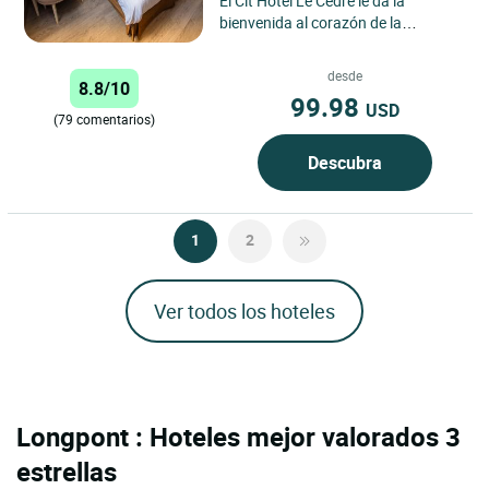
El Cit’Hôtel Le Cèdre le da la
bienvenida al corazón de la
encantadora ciudad de Noyon, en
la región de Hauts-de-France,...
desde
8.8/10
99.98
USD
(79 comentarios)
Descubra
1
2
Ver todos los hoteles
Longpont : Hoteles mejor valorados 3
estrellas