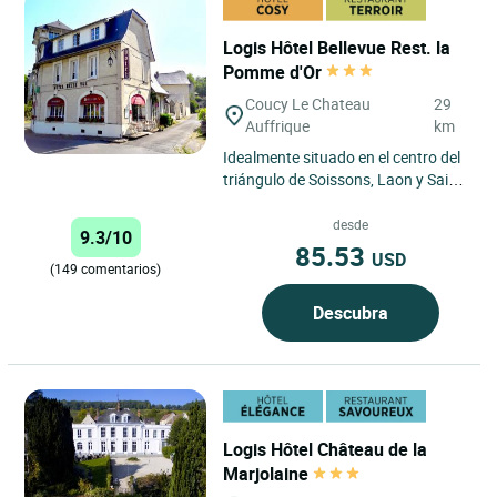
Logis Hôtel Bellevue Rest. la
Pomme d'Or
Coucy Le Chateau
29
Auffrique
km
Idealmente situado en el centro del
triángulo de Soissons, Laon y Saint-
Quentin, Le Bellevue, Hôtel Logis,
un remanso de...
desde
9.3/10
85.53
USD
(149 comentarios)
Descubra
Logis Hôtel Château de la
Marjolaine