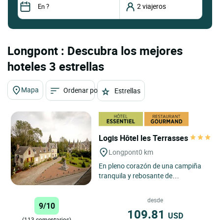
Longpont : Descubra los mejores
hoteles 3 estrellas
Mapa
Ordenar por
Estrellas
Logis Hôtel les Terrasses
Longpont
0 km
En pleno corazón de una campiña
tranquila y rebosante de
vegetación, a 15 km de Soissons y
Villiers y a 100 km de París,...
desde
9/10
109.81
USD
(113 comentarios)