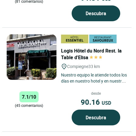
(81 comentarios)
Descubra
Logis Hôtel du Nord Rest. la
Table d'Elisa
Compiegne
33 km
Nuestro equipo le atiende todos los
días en nuestro hotel y en nuestro
restaurante gastronómico con sus
especialidades...
desde
7.1/10
90.16
USD
(45 comentarios)
Descubra