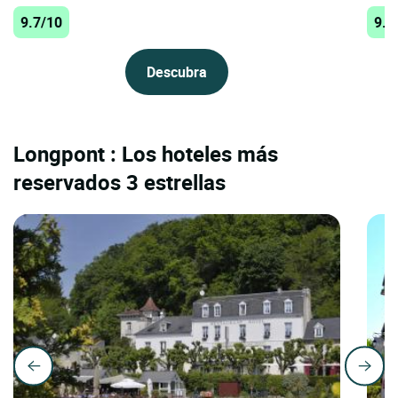
9.7/10
9.5
Descubra
Longpont : Los hoteles más
reservados 3 estrellas