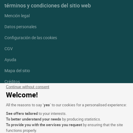
términos y condiciones del sitio web
Mención legal
Datos personales
Configuración de las cookies
CGV
Ayuda
Mapa del sitio
Créditos
fotografías
Continue without consent
Welcome!
Síguenos
All the reasons to say ‘
yes
’ to our cookies for a personalised experience:
Facebook
Instagram
See offers tailored
to your interests.
To better understand your needs
by producing statistics.
Linkedin
To provide you with the services you request
by ensuring that the site
functions properly.