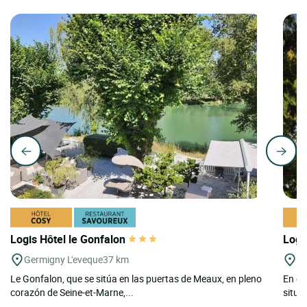
Logis Hôtel le Gonfalon
Logi
Germigny L'eveque
37 km
Pi
Le Gonfalon, que se sitúa en las puertas de Meaux, en pleno
En el
corazón de Seine-et-Marne,...
situad