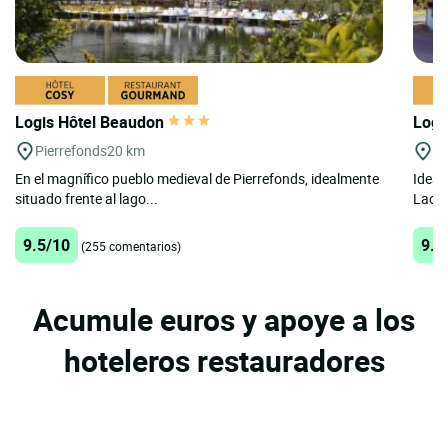
Logis Hôtel Beaudon
Logi
Pierrefonds
20 km
Co
En el magnífico pueblo medieval de Pierrefonds, idealmente
Ideal
situado frente al lago...
Laon 
9.5/10
9.3
(255 comentarios)
Acumule euros y apoye a los
hoteleros restauradores