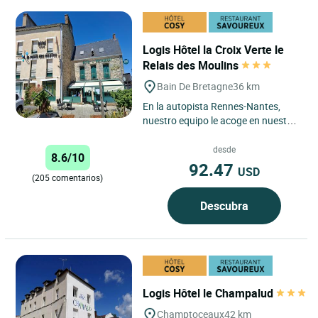
Logis Hôtel la Croix Verte le
Relais des Moulins
Bain De Bretagne
36 km
En la autopista Rennes-Nantes,
nuestro equipo le acoge en nuestro
establecimiento de encanto de más
de cinco siglos que,...
desde
8.6/10
92.47
USD
(205 comentarios)
Descubra
Logis Hôtel le Champalud
Champtoceaux
42 km