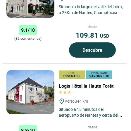
Situado a lo largo del valle del Loira,
a 25Km de Nantes, Champtoceaux
es un pueblecito que domina el
último río salvaje...
desde
9.1/10
109.81
USD
(82 comentarios)
Descubra
Logis Hôtel la Haute Forêt
Vertou
44 km
Situado a 15 minutos del
aeropuerto de Nantes y cerca del
centro de la ciudad, los propietarios
le acogerán en un ambiente...
desde
8.8/10