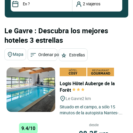
Le Gavre : Descubra los mejores
hoteles 3 estrellas
Mapa
Ordenar por
Estrellas
Logis Hôtel Auberge de la
Forêt
Le Gavre
2 km
Situado en el campo, a sólo 15
minutos de la autopista Nantes-
Rennes (N137), el Logis Auberge de
la Forêt en Le Gavre ofrece...
desde
9.4/10