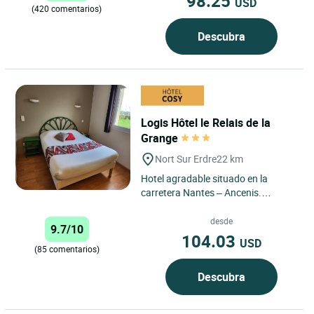
98.25
USD
(420 comentarios)
Descubra
Logis Hôtel le Relais de la
Grange
Nort Sur Erdre
22 km
Hotel agradable situado en la
carretera Nantes – Ancenis.
Habitaciones con climatización,
duchas hidromasajes, ADSL y...
desde
9.7/10
104.03
USD
(85 comentarios)
Descubra