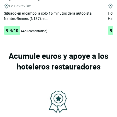
Le Gavre
2 km
No
Situado en el campo, a sólo 15 minutos de la autopista
Hotel
Nantes-Rennes (N137), el...
Habit
9.4/10
9.7
(420 comentarios)
Acumule euros y apoye a los
hoteleros restauradores