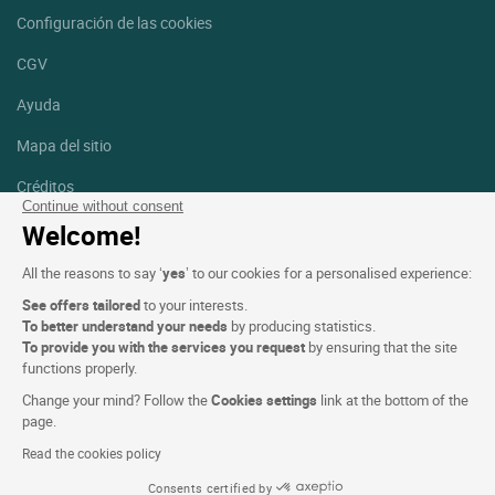
Configuración de las cookies
CGV
Ayuda
Mapa del sitio
Créditos
fotografías
Continue without consent
Welcome!
Síguenos
All the reasons to say ‘
yes
’ to our cookies for a personalised experience:
Facebook
Instagram
See offers tailored
to your interests.
To better understand your needs
by producing statistics.
Linkedin
To provide you with the services you request
by ensuring that the site
functions properly.
Change your mind? Follow the
Cookies settings
link at the bottom of the
page.
Read the cookies policy
Logis Hotels copyright © 2026 Reservados todos los derechos -
Consents certified by
CGV. Powered by
SIWAY