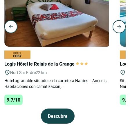
Logis Hôtel le Relais de la Grange
Logi
Nort Sur Erdre
22 km
Le
Hotel agradable situado en la carretera Nantes – Ancenis.
Situa
Habitaciones con climatización,...
Nante
9.7/10
9.4
Descubra