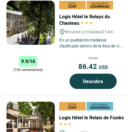
Logis Hôtel le Relays du
Chasteau
Brousse Le Chateau
21 km
En un pueblecito medieval
clasificado dentro de la lista de «los
pueblos más bellos de Francia»
("plus beaux villages...
desde
9.9/10
86.42
USD
(105 comentarios)
Descubra
Logis Hôtel le Relais de Fusiès