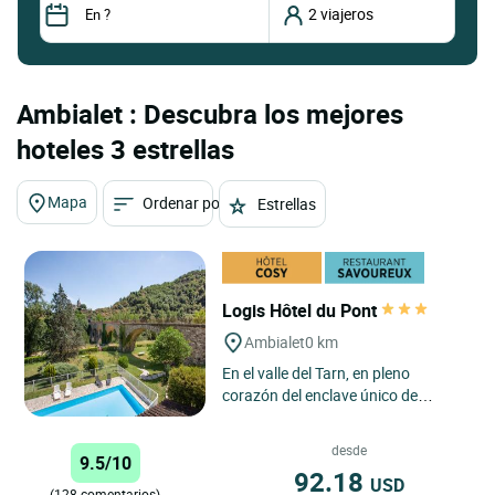
Ambialet : Descubra los mejores
hoteles 3 estrellas
Mapa
Ordenar por
Estrellas
Logis Hôtel du Pont
Ambialet
0 km
En el valle del Tarn, en pleno
corazón del enclave único de
Ambialet. El hotel restaurante Du
Pont ha ido pasando de padres...
desde
9.5/10
92.18
USD
(128 comentarios)