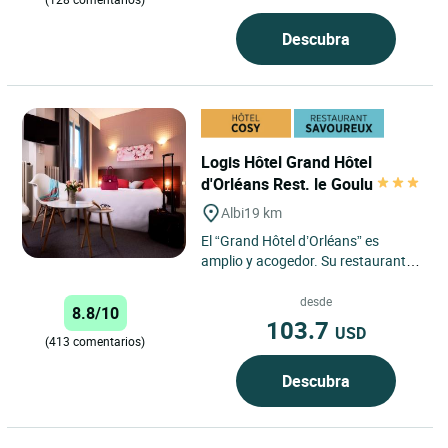
Descubra
Logis Hôtel Grand Hôtel
d'Orléans Rest. le Goulu
Albi
19 km
El “Grand Hôtel d’Orléans” es
amplio y acogedor. Su restaurante
“Le Goulu”, le propone una cocina
de tradición....
desde
8.8/10
103.7
USD
(413 comentarios)
Descubra