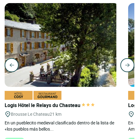
Logis Hôtel le Relays du Chasteau
Logi
Brousse Le Chateau
21 km
Am
En un pueblecito medieval clasificado dentro de la lista de
En el
«los pueblos más bellos...
Ambial