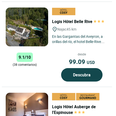
Logis Hôtel Belle Rive
Najac
45 km
En las Gargantas del Aveyron, a
orillas del río, el hotel Belle-Rive
tiene una localización insuperable.
A 2km del pueblo,...
desde
9.1/10
99.09
USD
(38 comentarios)
Descubra
Logis Hôtel Auberge de
l'Espinouse