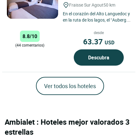
Fraisse Sur Agout
50 km
En el corazón del Alto Languedoc y
en la ruta de los lagos, el “Auberge
de l’Espinouse” le propone una
cocina tradicional...
desde
8.8/10
63.37
USD
(44 comentarios)
Descubra
Ver todos los hoteles
Ambialet : Hoteles mejor valorados 3
estrellas