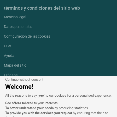
términos y condiciones del sitio web
Mención legal
Datos personales
Configuración de las cookies
CGV
Ayuda
Mapa del sitio
Créditos
fotografías
Continue without consent
Welcome!
Síguenos
All the reasons to say ‘
yes
’ to our cookies for a personalised experience:
Facebook
Instagram
See offers tailored
to your interests.
To better understand your needs
by producing statistics.
Linkedin
To provide you with the services you request
by ensuring that the site