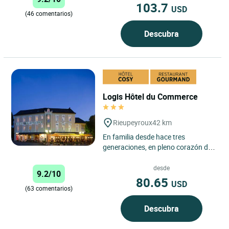
103.7
USD
(46 comentarios)
Descubra
Logis Hôtel du Commerce
Rieupeyroux
42 km
En familia desde hace tres
generaciones, en pleno corazón de
la comarca de Segala, recibirá una
acogida delicada y atenta....
desde
9.2/10
80.65
USD
(63 comentarios)
Descubra