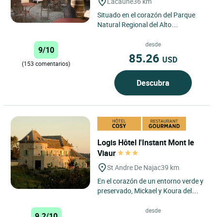
Lacaune
36 km
Situado en el corazón del Parque
Natural Regional del Alto
Languedoc, en el departamento de
Tarn, Le Relais de Fusiès goza...
desde
9/10
85.26
USD
(153 comentarios)
Descubra
Logis Hôtel l'Instant Mont le
Viaur
St Andre De Najac
39 km
En el corazón de un entorno verde y
preservado, Mickael y Koura del
Logis Hôtel L’Instant Mont le Viaur
le invitan a...
desde
9.2/10