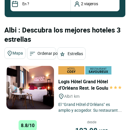
Albi : Descubra los mejores hoteles 3
estrellas
Mapa
Ordenar por
Estrellas
Logis Hôtel Grand Hôtel
d'Orléans Rest. le Goulu
Albi
1 km
El “Grand Hôtel d’Orléans” es
amplio y acogedor. Su restaurante
“Le Goulu”, le propone una cocina
de tradición....
desde
8.8/10