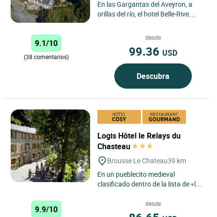
En las Gargantas del Aveyron, a
orillas del río, el hotel Belle-Rive
tiene una localización insuperable.
A 2km del pueblo,...
desde
9.1/10
99.36
USD
(38 comentarios)
Descubra
Logis Hôtel le Relays du
Chasteau
Brousse Le Chateau
39 km
En un pueblecito medieval
clasificado dentro de la lista de «los
pueblos más bellos de Francia»
("plus beaux villages...
desde
9.9/10