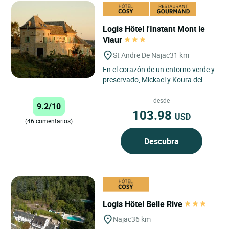
Logis Hôtel l'Instant Mont le
Viaur
St Andre De Najac
31 km
En el corazón de un entorno verde y
preservado, Mickael y Koura del
Logis Hôtel L’Instant Mont le Viaur
le invitan a...
desde
9.2/10
103.98
USD
(46 comentarios)
Descubra
Logis Hôtel Belle Rive
Najac
36 km