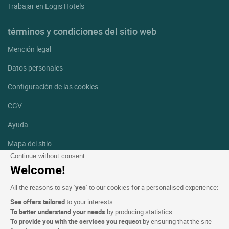
Trabajar en Logis Hotels
términos y condiciones del sitio web
Mención legal
Datos personales
Configuración de las cookies
CGV
Ayuda
Mapa del sitio
Continue without consent
Créditos
Welcome!
fotografías
All the reasons to say ‘
yes
’ to our cookies for a personalised experience:
Síguenos
See offers tailored
to your interests.
Facebook
Instagram
To better understand your needs
by producing statistics.
To provide you with the services you request
by ensuring that the site