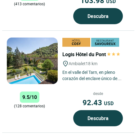
103.98
USD
(413 comentarios)
Descubra
Logis Hôtel du Pont
Ambialet
18 km
En el valle del Tarn, en pleno
corazón del enclave único de
Ambialet. El hotel restaurante Du
Pont ha ido pasando de padres...
desde
9.5/10
92.43
USD
(128 comentarios)
Descubra