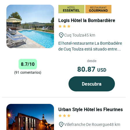
Logis Hôtel la Bombardière
Cuq Toulza
45 km
El hotel-restaurante La Bombadière
de Cuq Toulza está situado entre
Castres y Toulouse. Este
establecimiento familiar le...
desde
8.7/10
80.87
USD
(91 comentarios)
Descubra
Urban Style Hôtel les Fleurines
Villefranche De Rouergue
48 km