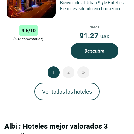
Bienvenido al Urban Style Hôtel les
Fleurines, situado en el corazón de
Villefranche de Rouergue. Déjese
llevar por el...
desde
9.5/10
91.27
USD
(637 comentarios)
Descubra
1
2
Ver todos los hoteles
Albi : Hoteles mejor valorados 3