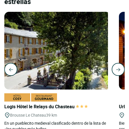
estrellas
Logis Hôtel le Relays du Chasteau
Urba
Brousse Le Chateau
39 km
Vi
En un pueblecito medieval clasificado dentro de la lista de
Bienv
«los pueblos más bellos...
coraz