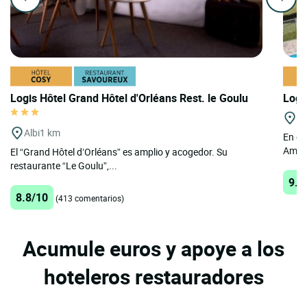
Logis Hôtel Grand Hôtel d'Orléans Rest. le Goulu
Logi
Am
Albi
1 km
En el
Ambial
El “Grand Hôtel d’Orléans” es amplio y acogedor. Su
restaurante “Le Goulu”,...
9.5
8.8/10
(413 comentarios)
Acumule euros y apoye a los
hoteleros restauradores