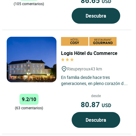
86.65
USD
(105 comentarios)
Descubra
Logis Hôtel du Commerce
Rieupeyroux
43 km
En familia desde hace tres
generaciones, en pleno corazón de
la comarca de Segala, recibirá una
acogida delicada y atenta....
desde
9.2/10
80.87
USD
(63 comentarios)
Descubra