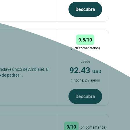
Descubra
9.5/10
(128 comentarios)
desde
92.43
enclave único de Ambialet. El
USD
 de padres...
1 noche, 2 viajeros
Descubra
9/10
(54 comentarios)