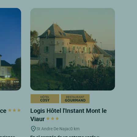
rce
Logis Hôtel l'Instant Mont le
Viaur
St Andre De Najac
0 km