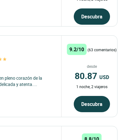
Descubra
9.2/10
(63 comentarios)
desde
80.87
USD
en pleno corazón de la
elicada y atenta....
1 noche, 2 viajeros
Descubra
8.8/10