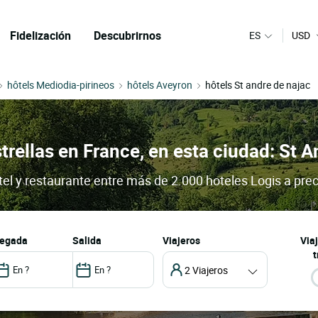
Fidelización
Descubrirnos
ES
USD
hôtels Mediodia-pirineos
hôtels Aveyron
hôtels St andre de najac
trellas en France, en esta ciudad: St 
tel y restaurante entre más de 2.000 hoteles Logis a prec
llegada
salida
Viajeros
Via
t
2 Viajeros