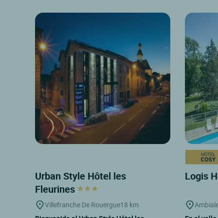
Urban Style Hôtel les
Logis H
Fleurines
Villefranche De Rouergue
18 km
Ambiale