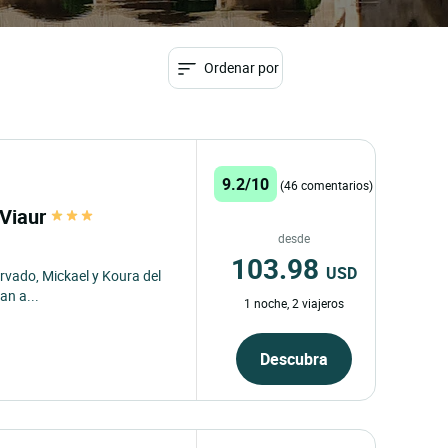
Ordenar por
9.2/10
(46 comentarios)
 Viaur
desde
103.98
USD
rvado, Mickael y Koura del
an a...
1 noche, 2 viajeros
Descubra