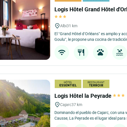
Logis Hôtel Grand Hôtel d'Or
Albi
31 km
El “Grand Hôtel d’Orléans” es amplio y ac
Goulu”, le propone una cocina de tradición
Logis Hôtel la Peyrade
Cajarc
37 km
Dominando el pueblo de Cajarc, con una v
Causse, La Peyrade es el lugar ideal para s