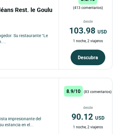
(413 comentarios)
léans Rest. le Goulu
desde
103.98
USD
ogedor. Su restaurante “Le
1 noche, 2 viajeros
....
Descubra
8.9/10
(83 comentarios)
desde
90.12
USD
ista impresionante del
u estancia en el...
1 noche, 2 viajeros