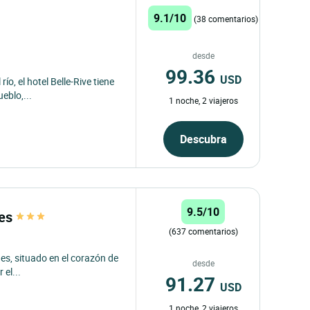
9.1/10
(38 comentarios)
desde
99.36
USD
río, el hotel Belle-Rive tiene
eblo,...
1 noche, 2 viajeros
Descubra
9.5/10
nes
(637 comentarios)
nes, situado en el corazón de
desde
 el...
91.27
USD
1 noche, 2 viajeros