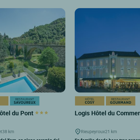
ôtel du Pont
Logis Hôtel du Comme
t
38 km
Rieupeyroux
21 km