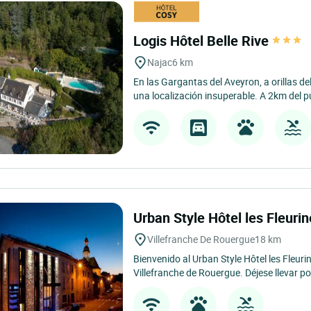
Logis Hôtel Belle Rive
Najac
6 km
En las Gargantas del Aveyron, a orillas del 
una localización insuperable. A 2km del pu
Urban Style Hôtel les Fleuri
Villefranche De Rouergue
18 km
Bienvenido al Urban Style Hôtel les Fleuri
Villefranche de Rouergue. Déjese llevar por