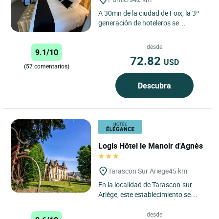
A 30mn de la ciudad de Foix, la 3ª
generación de hoteleros se
complace en acogerle en un hotel
con encanto totalmente
desde
9.1/10
renovado...
72.82
USD
(57 comentarios)
Descubra
Logis Hôtel le Manoir d'Agnès
Tarascon Sur Ariege
45 km
En la localidad de Tarascon-sur-
Ariège, este establecimiento se
encuentra en una casa solariega
reformada con buen gusto,...
desde