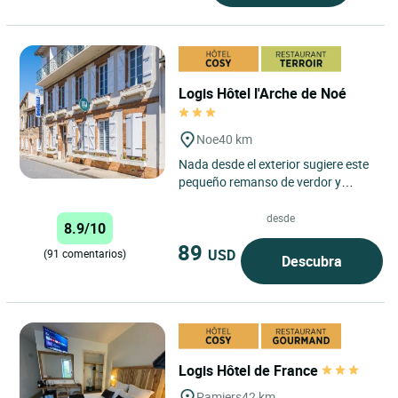
Logis Hôtel l'Arche de Noé
Noe
40 km
Nada desde el exterior sugiere este
pequeño remanso de verdor y
serenidad, lejos del ruido de los
coches y al mismo tiempo...
desde
8.9/10
89
USD
(91 comentarios)
Descubra
Logis Hôtel de France
Pamiers
42 km