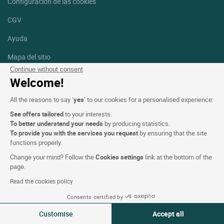
Configuración de las cookies
CGV
Ayuda
Mapa del sitio
Continue without consent
Créditos
Welcome!
fotografías
All the reasons to say ‘
yes
’ to our cookies for a personalised experience:
Síguenos
See offers tailored
to your interests.
Facebook
Instagram
To better understand your needs
by producing statistics.
To provide you with the services you request
by ensuring that the site
functions properly.
Linkedin
Change your mind? Follow the
Cookies settings
link at the bottom of the
page.
Read the cookies policy
Consents certified by
Logis Hotels copyright © 2026 Reservados todos los derechos -
Customise
Accept all
CGV. Powered by
SIWAY