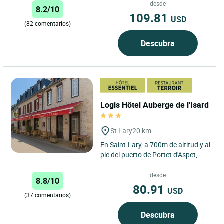
adéntrese en la piel...
desde
8.2/10
109.81
USD
(82 comentarios)
Descubra
Logis Hôtel Auberge de l'Isard
St Lary
20 km
En Saint-Lary, a 700m de altitud y al
pie del puerto de Portet d'Aspet,
"L'Auberge de l'Isard" le da la
bienvenida en un...
desde
8.8/10
80.91
USD
(37 comentarios)
Descubra