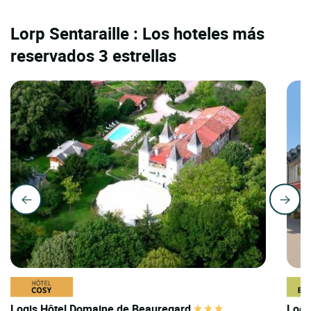
Lorp Sentaraille : Los hoteles más
reservados 3 estrellas
Logis Hôtel Domaine de Beauregard
Logi