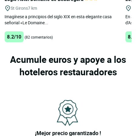
St Girons
7 km
St
Imagínese a principios del siglo XIX en esta elegante casa
En Sa
señorial «Le Domaine...
d'Aspe
8.2/10
8.8
(82 comentarios)
Acumule euros y apoye a los
hoteleros restauradores
¡Mejor precio garantizado !