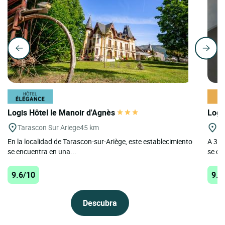
Logis Hôtel le Manoir d'Agnès
Logi
Tarascon Sur Ariege
45 km
Pa
En la localidad de Tarascon-sur-Ariège, este establecimiento
A 30m
se encuentra en una...
se co
9.6/10
9.1
Descubra