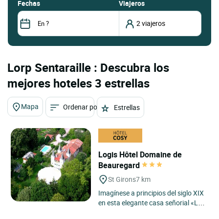
fechas
Viajeros
Lorp Sentaraille : Descubra los
mejores hoteles 3 estrellas
Mapa
Ordenar por
Estrellas
Logis Hôtel Domaine de
Beauregard
St Girons
7 km
Imagínese a principios del siglo XIX
en esta elegante casa señorial «Le
Domaine de Beauregard» y