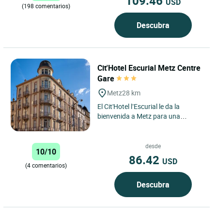
109.46
USD
(198 comentarios)
Descubra
Cit'Hotel Escurial Metz Centre
Gare
Metz
28 km
El Cit'Hotel l’Escurial le da la
bienvenida a Metz para una
estancia que combina comodidad,
conveniencia y una excelente...
desde
10/10
86.42
USD
(4 comentarios)
Descubra