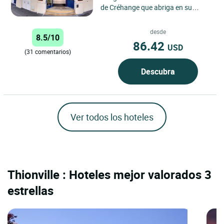
de Créhange que abriga en su
restaurante la Capilla de los Condes
de Créhange, edificada...
desde
8.5/10
86.42
USD
(31 comentarios)
Descubra
Ver todos los hoteles
Thionville : Hoteles mejor valorados 3
estrellas