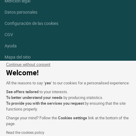
Mención legal
Datos personales
Configuración de las cookies
CGV
Ayuda
Mapa del sitio
Continue without consent
Créditos
Welcome!
fotografías
All the reasons to say ‘
yes
’ to our cookies for a personalised experience:
Síguenos
See offers tailored
to your interests.
Facebook
Instagram
To better understand your needs
by producing statistics.
To provide you with the services you request
by ensuring that the site
functions properly.
Linkedin
Change your mind? Follow the
Cookies settings
link at the bottom of the
page.
Read the cookies policy