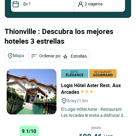
Thionville : Descubra los mejores
hoteles 3 estrellas
Mapa
Ordenar por
Estrellas
Logis Hôtel Aster Rest. Aux
Arcades
Briey
21 km
El Logis Hôtel Aster - Restaurant
Les Arcades le invita a disfrutar de
una escapada relajante en plena
naturaleza, en Briey,...
desde
9.1/10