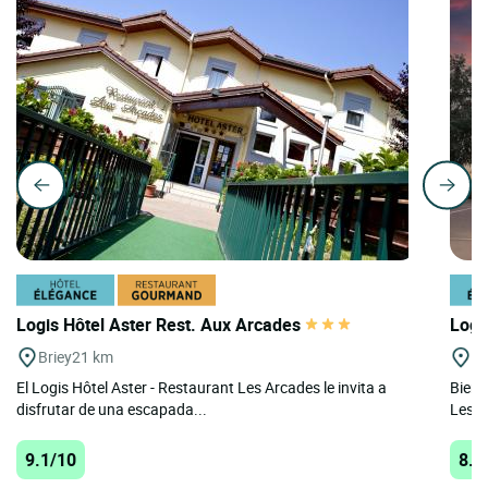
Logis Hôtel Aster Rest. Aux Arcades
Logi
Briey
21 km
Fe
El Logis Hôtel Aster - Restaurant Les Arcades le invita a
Bienv
disfrutar de una escapada...
Les Tu
9.1/10
8.7