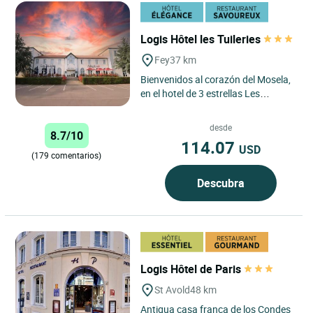
Logis Hôtel les Tuileries
Fey
37 km
Bienvenidos al corazón del Mosela,
en el hotel de 3 estrellas Les
Tuileries en FEY. Idealmente situado
cerca de Luxemburgo,...
desde
8.7/10
114.07
USD
(179 comentarios)
Descubra
Logis Hôtel de Paris
St Avold
48 km
Antigua casa franca de los Condes