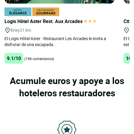
Logis Hôtel Aster Rest. Aux Arcades
Cit'
Briey
21 km
M
El Logis Hôtel Aster - Restaurant Les Arcades le invita a
El Cit
disfrutar de una escapada...
estan
9.1/10
10/
(198 comentarios)
Acumule euros y apoye a los
hoteleros restauradores