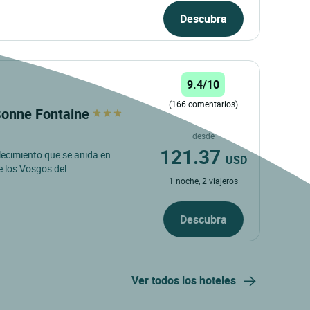
Descubra
9.4/10
(166 comentarios)
Bonne Fontaine
desde
121.37
lecimiento que se anida en
USD
 los Vosgos del...
1 noche, 2 viajeros
Descubra
Ver todos los hoteles