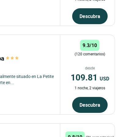
Descubra
9.3/10
(120 comentarios)
Spa
desde
109.81
ealmente situado en La Petite
USD
te en...
1 noche, 2 viajeros
Descubra
9.8/10