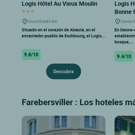
Logis Hôtel Au Vieux Moulin
Logis H
Bonne 
Graufthal
45 km
Danne E
Situado en el corazón de Alsacia, en el
En Danne-e
encantador pueblo de Eschbourg, el Logis...
establecim
bosque,...
9.8/10
9.4/10
Descubra
Farebersviller : Los hoteles m