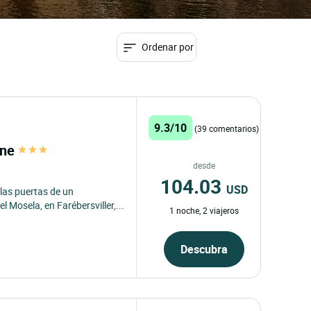
Ordenar por
9.3/10
(39 comentarios)
nne
desde
104.03
USD
 las puertas de un
l Mosela, en Farébersviller,...
1 noche, 2 viajeros
Descubra