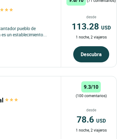
(71 comentarios)
n
desde
113.28
USD
ncantador pueblo de
 es un establecimiento...
1 noche, 2 viajeros
Descubra
9.3/10
(100 comentarios)
al
desde
78.6
USD
1 noche, 2 viajeros