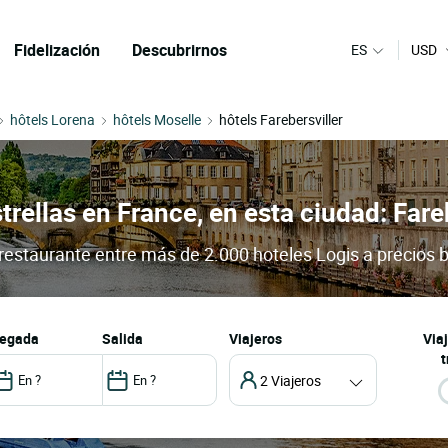
Fidelización
Descubrirnos
ES
USD
hôtels Lorena
hôtels Moselle
hôtels Farebersviller
trellas en France, en esta ciudad: Fare
y restaurante entre más de 2.000 hoteles Logis a precios 
llegada
salida
Viajeros
Via
t
2 Viajeros