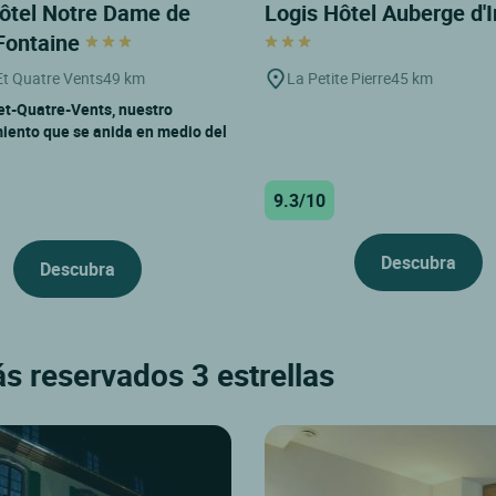
ôtel Notre Dame de
Logis Hôtel Auberge d'
Fontaine
t Quatre Vents
49 km
La Petite Pierre
45 km
t-Quatre-Vents, nuestro
iento que se anida en medio del
9.3/10
Descubra
Descubra
ás reservados 3 estrellas