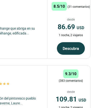
8.5/10
(31 comentarios)
desde
86.69
USD
éhange que abriga en su
éhange, edificada...
1 noche, 2 viajeros
Descubra
9.3/10
(383 comentarios)
desde
109.81
ón del pintoresco pueblo
USD
averne, Laure...
1 noche, 2 viajeros