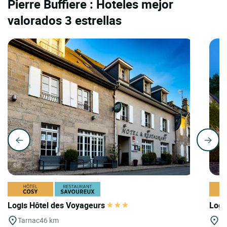
Pierre Buffiere : Hoteles mejor
valorados 3 estrellas
Logis Hôtel des Voyageurs
Logi
Tarnac
46 km
Tr