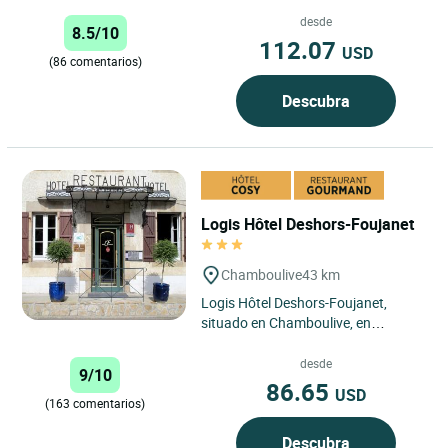
entorno tranquilo y verde, este hotel
es un verdadero remanso...
desde
8.5/10
112.07
USD
(86 comentarios)
Descubra
Logis Hôtel Deshors-Foujanet
Chamboulive
43 km
Logis Hôtel Deshors-Foujanet,
situado en Chamboulive, en
Corrèze, es un establecimiento
familiar que ha sobrevivido a
desde
9/10
generaciones,...
86.65
USD
(163 comentarios)
Descubra