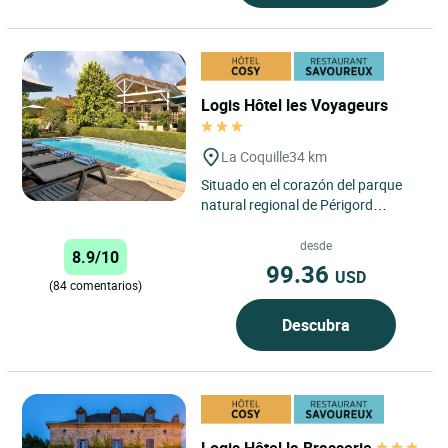
Logis Hôtel les Voyageurs
La Coquille
34 km
Situado en el corazón del parque
natural regional de Périgord
Limousin, cerca de Thiviers, capital
del foie gras en Périgord...
desde
8.9/10
99.36
USD
(84 comentarios)
Descubra
Logis Hôtel la Brasserie