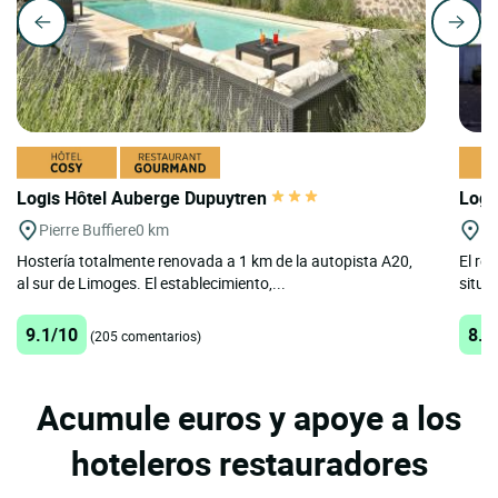
Logis Hôtel Auberge Dupuytren
Logi
Pierre Buffiere
0 km
St
Hostería totalmente renovada a 1 km de la autopista A20,
El re
al sur de Limoges. El establecimiento,...
situa
9.1/10
8.2
(205 comentarios)
Acumule euros y apoye a los
hoteleros restauradores