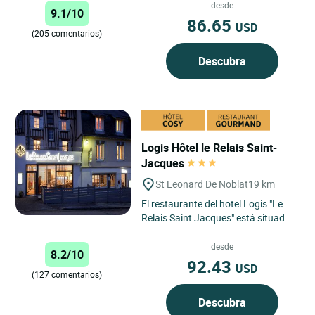
sitúa en medio del...
desde
9.1/10
86.65
USD
(205 comentarios)
Descubra
Logis Hôtel le Relais Saint-
Jacques
St Leonard De Noblat
19 km
El restaurante del hotel Logis "Le
Relais Saint Jacques" está situado
en el corazón de Limousin en una
ciudad medieval,...
desde
8.2/10
92.43
USD
(127 comentarios)
Descubra