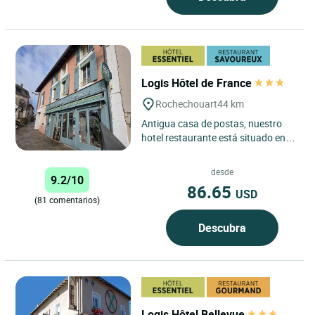
Logis Hôtel de France
Rochechouart
44 km
Antigua casa de postas, nuestro
hotel restaurante está situado en el
centro de la región del meteorito,
lugar mundialmente...
desde
9.2/10
86.65
USD
(81 comentarios)
Descubra
Logis Hôtel Bellevue