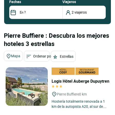
fechas
Viajeros
Pierre Buffiere : Descubra los mejores
hoteles 3 estrellas
Mapa
Ordenar por
Estrellas
Logis Hôtel Auberge Dupuytren
Pierre Buffiere
0 km
Hostería totalmente renovada a 1
km de la autopista A20, al sur de
Limoges. El establecimiento, que se