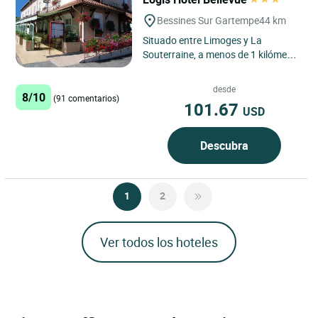
Bessines Sur Gartempe
44 km
Situado entre Limoges y La
Souterraine, a menos de 1 kilómetro
de la autopista A20, salida 24,
nuestro establecimiento "Le...
desde
8/10
(91 comentarios)
101.67
USD
Descubra
1
2
Ver todos los hoteles