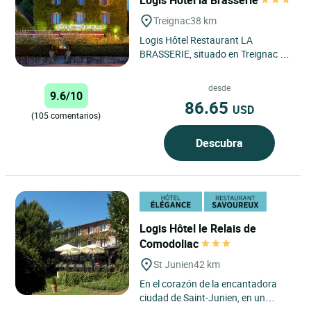
Treignac
38 km
Logis Hôtel Restaurant LA
BRASSERIE, situado en Treignac en
Corrèze, es un destino ideal para
viajeros de negocios y de...
desde
9.6/10
86.65
USD
(105 comentarios)
Descubra
Logis Hôtel le Relais de
Comodoliac
St Junien
42 km
En el corazón de la encantadora
ciudad de Saint-Junien, en un