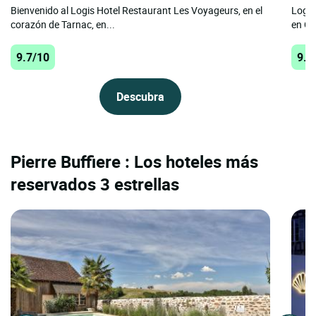
Bienvenido al Logis Hotel Restaurant Les Voyageurs, en el
Logis
corazón de Tarnac, en...
en Co
9.7/10
9.6
Descubra
Pierre Buffiere : Los hoteles más
reservados 3 estrellas