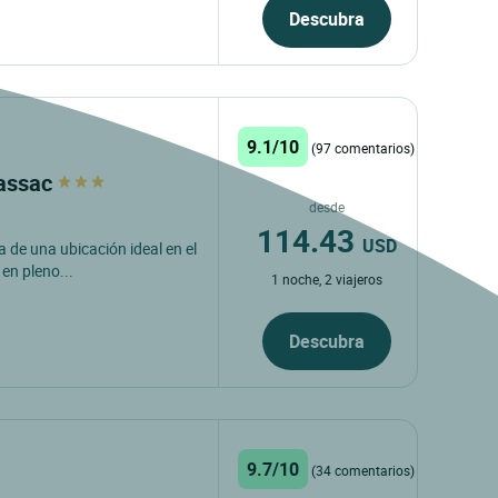
Descubra
9.1/10
(97 comentarios)
tassac
desde
114.43
USD
a de una ubicación ideal en el
en pleno...
1 noche, 2 viajeros
Descubra
9.7/10
(34 comentarios)