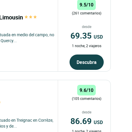
9.5/10
(261 comentarios)
s Limousin
desde
69.35
ituada en medio del campo, no
USD
 Quercy...
1 noche, 2 viajeros
Descubra
9.6/10
(105 comentarios)
desde
86.69
tuado en Treignac en Corrèze,
USD
os y de...
1 noche, 2 viajeros