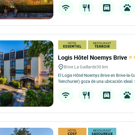
Logis Hôtel Noemys Brive
Brive La Gaillarde
30 km
El Logis Hôtel Noemys Brive en Brive-la-Ga
Teinchurier) goza de una ubicación ideal. 