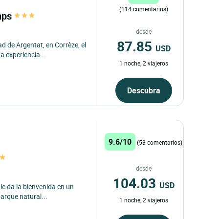
(114 comentarios)
emps
desde
87.85
d de Argentat, en Corrèze, el
USD
a experiencia...
1 noche, 2 viajeros
Descubra
9.6/10
(53 comentarios)
desde
104.03
USD
 le da la bienvenida en un
arque natural...
1 noche, 2 viajeros