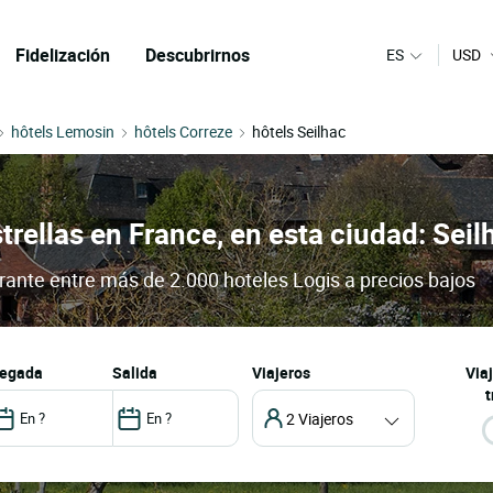
Fidelización
Descubrirnos
ES
USD
hôtels Lemosin
hôtels Correze
hôtels Seilhac
trellas en France, en esta ciudad: Seil
urante entre más de 2.000 hoteles Logis a precios bajos
llegada
salida
Viajeros
Via
t
2 Viajeros