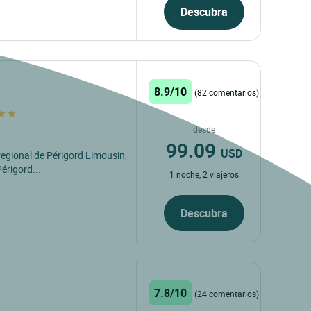
Descubra
8.9/10
(82 comentarios)
desde
99.09
USD
regional de Périgord Limousin,
Périgord...
1 noche, 2 viajeros
Descubra
7.8/10
(24 comentarios)