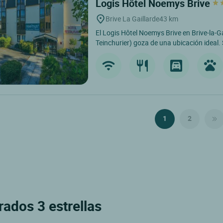
Logis Hôtel Noemys Brive
Brive La Gaillarde
43 km
El Logis Hôtel Noemys Brive en Brive-la-Ga
Teinchurier) goza de una ubicación ideal. 
1
2
rados 3 estrellas