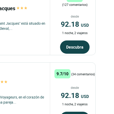
(127 comentarios)
-Jacques
desde
92.18
Saint Jacques" está situado en
USD
eval,...
1 noche, 2 viajeros
Descubra
9.7/10
(34 comentarios)
desde
92.18
USD
 Voyageurs, en el corazón de
na pareja...
1 noche, 2 viajeros