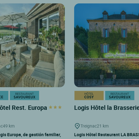
ôtel Rest. Europa
Logis Hôtel la Brasseri
ac
49 km
Treignac
21 km
gis Europa, de gestión familiar,
Logis Hôtel Restaurant LA BRAS