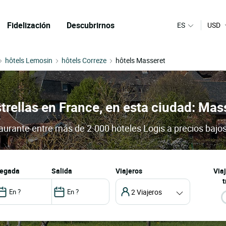
Fidelización
Descubrirnos
ES
USD
hôtels Lemosin
hôtels Correze
hôtels Masseret
trellas en France, en esta ciudad: Mas
taurante entre más de 2.000 hoteles Logis a precios bajo
llegada
salida
Viajeros
Via
t
2 Viajeros