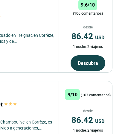
9.6/10
(106 comentarios)
desde
86.42
tuado en Treignac en Corrèze,
USD
os y de...
1 noche, 2 viajeros
Descubra
9/10
(163 comentarios)
et
desde
86.42
USD
 Chamboulive, en Corrèze, es
ivido a generaciones,...
1 noche, 2 viajeros