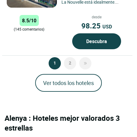
La Nouvelle está idealmente
situado frente al mar y ofrece una
vista impresionante...
desde
8.5/10
98.25
USD
(145 comentarios)
Descubra
1
2
Ver todos los hoteles
Alenya : Hoteles mejor valorados 3
estrellas