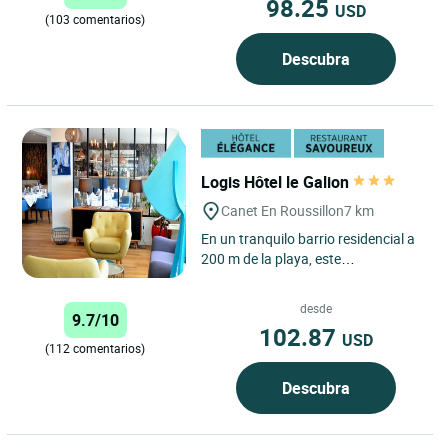
98.25
USD
(103 comentarios)
Descubra
Logis Hôtel le Galion
Canet En Roussillon
7 km
En un tranquilo barrio residencial a
200 m de la playa, este
establecimiento con piscina
climatizada, cuenta con 24
desde
9.7/10
habitaciones...
102.87
USD
(112 comentarios)
Descubra