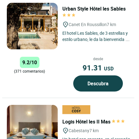
Urban Style Hôtel les Sables
Canet En Roussillon
7 km
El hotel Les Sables, de 3 estrellas y
estilo urbano, le da la bienvenida a
Canet-en-Roussillon, una
encantadora localidad...
desde
9.2/10
91.31
USD
(371 comentarios)
Descubra
Logis Hôtel les II Mas
Cabestany
7 km