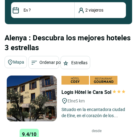
Alenya : Descubra los mejores hoteles
3 estrellas
Mapa
Ordenar por
Estrellas
Logis Hôtel le Cara Sol
Elne
5 km
Situado en la encantadora ciudad
de Elne, en el corazón de los
Pirineos Orientales, el Logis Hôtel
Le Cara Sol disfruta...
desde
9.4/10