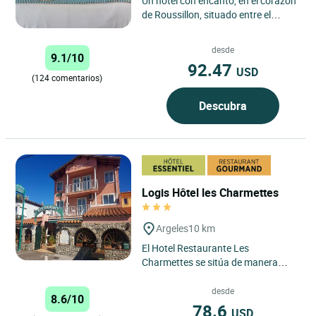
Un hotel con encanto, en el corazón
de Roussillon, situado entre el
centro histórico y comercial de
Perpiñán y las playas...
desde
9.1/10
92.47
USD
(124 comentarios)
Descubra
Logis Hôtel les Charmettes
Argeles
10 km
El Hotel Restaurante Les
Charmettes se sitúa de manera
ideal a unos cientos de metros de
las playas de Argelès con sus...
desde
8.6/10
78.6
USD