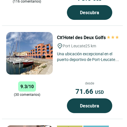
(116 comentarios)
Descubra
Cit'Hotel des Deux Golfs
Port Leucate
25 km
Una ubicación excepcional en el
puerto deportivo de Port-Leucate...
Bienvenido al Cit'Hotel Les 2 Golfs
**. En el hotel...
desde
9.3/10
71.66
USD
(30 comentarios)
Descubra