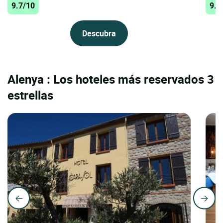
9.7/10
9.4
Descubra
Alenya : Los hoteles más reservados 3
estrellas