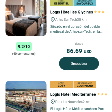
Logis Hôtel les Glycines
Arles Sur Tech
35 km
Situado en el corazón del pueblo
medieval de Arles-sur-Tech, en la
región de Languedoc-Roussillon, el
Hôtel Les Glycines...
desde
9.2/10
86.69
USD
(40 comentarios)
Descubra
Logis Hôtel Méditerranée
Port La Nouvelle
42 km
El Logis Hôtel Méditerranée en Port