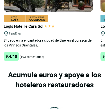
Logis Hôtel le Cara Sol
Logi
Elne
5 km
Ca
Situado en la encantadora ciudad de Elne, en el corazón de
En un
los Pirineos Orientales,...
estab
9.4/10
9.7
(103 comentarios)
Acumule euros y apoye a los
hoteleros restauradores