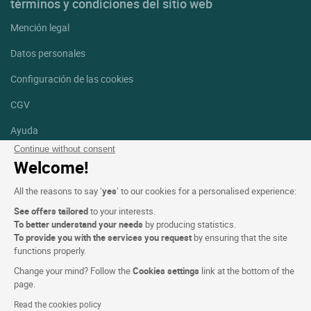
términos y condiciones del sitio web
Mención legal
Datos personales
Configuración de las cookies
CGV
Ayuda
Continue without consent
Mapa del sitio
Welcome!
Créditos
All the reasons to say ‘
yes
’ to our cookies for a personalised experience:
fotografías
See offers tailored
to your interests.
Síguenos
To better understand your needs
by producing statistics.
To provide you with the services you request
by ensuring that the site
Facebook
Instagram
functions properly.
Change your mind? Follow the
Cookies settings
link at the bottom of the
Linkedin
page.
Read the cookies policy