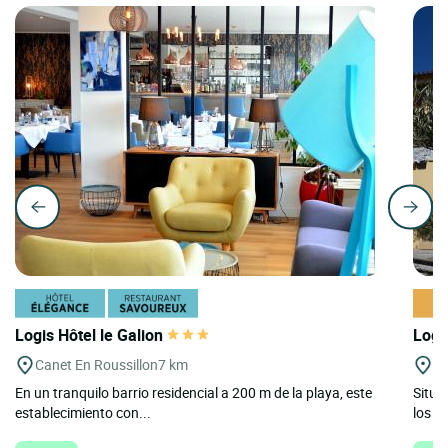
Logis Hôtel le Galion
Logi
Canet En Roussillon
7 km
El
En un tranquilo barrio residencial a 200 m de la playa, este
Situa
establecimiento con...
los Pi