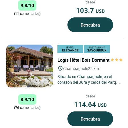
alberga, desde hace 4...
desde
9.8/10
103.7
USD
(11 comentarios)
Descubra
Logis Hôtel Bois Dormant
Champagnole
22 km
Situado en Champagnole, en el
corazón del Jura y cerca del Parque
Natural Regional del Haut-Jura, el
Logis Hôtel Bois Dormant...
desde
8.9/10
114.64
USD
(76 comentarios)
Descubra