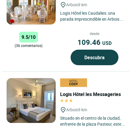
Arbois
9 km
Logis Hôtel les Caudalies: una
parada imprescindible en Arbois
para combinar el descubrimiento
del Jura, el confort y los...
desde
9.5/10
109.46
USD
(36 comentarios)
Descubra
Logis Hôtel les Messageries
Arbois
9 km
Situado en el centro de la ciudad,
enfrente de la plaza Pasteur, este
magnífico edificio de piedra