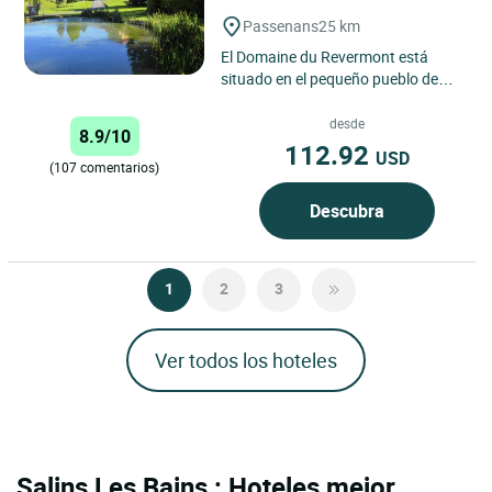
Passenans
25 km
El Domaine du Revermont está
situado en el pequeño pueblo de
Passenans, entre viñedos y pastos.
Esta casa de ensueño,...
desde
8.9/10
112.92
USD
(107 comentarios)
Descubra
1
2
3
Ver todos los hoteles
Salins Les Bains : Hoteles mejor