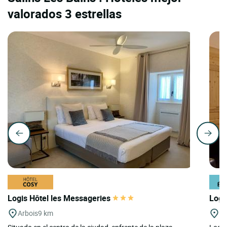
valorados 3 estrellas
Logis Hôtel les Messageries
Logi
Arbois
9 km
Cl