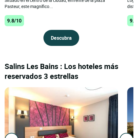
Situado en el centro de la ciudad, enfrente de la plaza
Logis
Pasteur, este magnífico...
disfr
9.8/10
9.7
Descubra
Salins Les Bains : Los hoteles más
reservados 3 estrellas