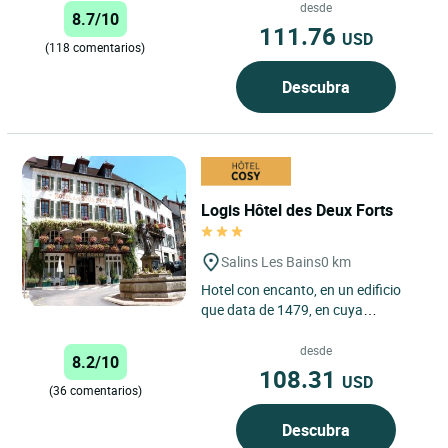
Entorno encantador...
desde
8.7/10
111.76
USD
(118 comentarios)
Descubra
Logis Hôtel des Deux Forts
Salins Les Bains
0 km
Hotel con encanto, en un edificio
que data de 1479, en cuya
renovación se ha conservado su
autenticidad, a la vez que se...
desde
8.2/10
108.31
USD
(36 comentarios)
Descubra