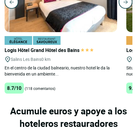
Logis Hôtel Grand Hôtel des Bains
Logi
Salins Les Bains
0 km
Ar
En el centro de la ciudad balneario, nuestro hotel le da la
Situa
bienvenida en un ambiente...
nuest
8.7/10
9.5
(118 comentarios)
Acumule euros y apoye a los
hoteleros restauradores