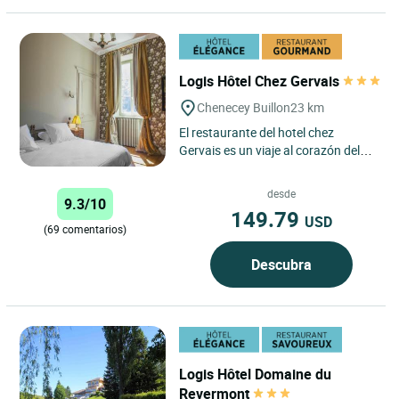
Logis Hôtel Chez Gervais
Chenecey Buillon
23 km
El restaurante del hotel chez
Gervais es un viaje al corazón del
departamento del Doubs. La familia
WALTER le da la bienvenida...
desde
9.3/10
149.79
USD
(69 comentarios)
Descubra
Logis Hôtel Domaine du
Revermont