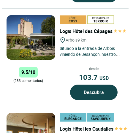
Logis Hôtel des Cépages
Arbois
9 km
Situado a la entrada de Arbois
viniendo de Besançon, nuestro
establecimiento ofrece 33
habitaciones confortables y
desde
9.5/10
totalmente...
103.7
USD
(283 comentarios)
Descubra
Logis Hôtel les Caudalies