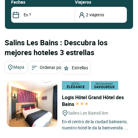
fechas
Viajeros
Salins Les Bains : Descubra los
mejores hoteles 3 estrellas
Mapa
Ordenar por
Estrellas
Logis Hôtel Grand Hôtel des
Bains
Salins Les Bains
0 km
En el centro de la ciudad balneario,
nuestro hotel le da la bienvenida en
un ambiente cálido y familiar.