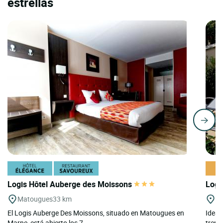
estrellas
Logis Hôtel Auberge des Moissons
Logi
Matougues
33 km
R
El Logis Auberge Des Moissons, situado en Matougues en
Ideal
Marne, está abierto los 7...
tren, 