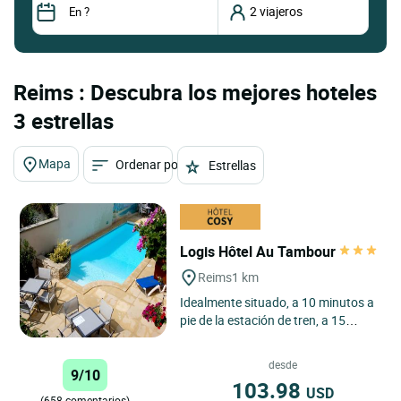
Reims : Descubra los mejores hoteles
3 estrellas
Mapa
Ordenar por
Estrellas
Logis Hôtel Au Tambour
Reims
1 km
Idealmente situado, a 10 minutos a
pie de la estación de tren, a 15
minutos del Palacio de Congresos y
cerca del Reims Arena,...
desde
9/10
103.98
USD
(658 comentarios)