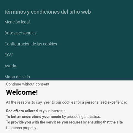
términos y condiciones del sitio web
Mención legal
Datos personales
Configuración de las cookies
CGV
Ayuda
Mapa del sitio
Continue without consent
Créditos
Welcome!
fotografías
All the reasons to say ‘
yes
’ to our cookies for a personalised experience:
Síguenos
See offers tailored
to your interests.
Facebook
Instagram
To better understand your needs
by producing statistics.
To provide you with the services you request
by ensuring that the site
functions properly.
Linkedin