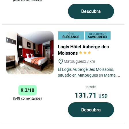
Descubra
Logis Hôtel Auberge des
Moissons
Matougues
33 km
El Logis Auberge Des Moissons,
situado en Matougues en Marne,
está abierto los 7 días de la
semana. El hotel dispone de...
desde
9.3/10
131.71
USD
(548 comentarios)
Descubra