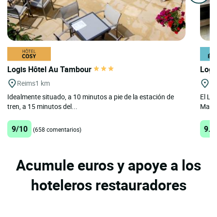
Logis Hôtel Au Tambour
Logi
Reims
1 km
M
Idealmente situado, a 10 minutos a pie de la estación de
El Lo
tren, a 15 minutos del...
Marne
9/10
9.3
(658 comentarios)
Acumule euros y apoye a los
hoteleros restauradores