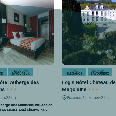
ôtel Auberge des
Logis Hôtel Château de
ns
Marjolaine
ues
22 km
Essomes Sur Marne
42 km
uberge Des Moissons, situado en
en Marne, está abierto los 7...