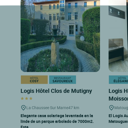
Logis Hôtel Clos de Mutigny
Logis H
Moisso
La Chaussee Sur Marne
47 km
Matoug
Elegante casa solariega levantada en la
El Logis A
linde de un parque arbolado de 7000m2.
Matougues 
Esta...