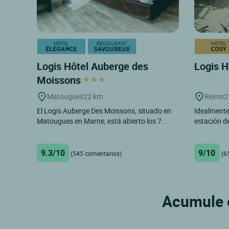
Logis Hôtel Auberge des
Logis 
Moissons
Matougues
22 km
Reims
2
El Logis Auberge Des Moissons, situado en
Idealmente 
Matougues en Marne, está abierto los 7...
estación de
9.3/10
9/10
(545 comentarios)
(6
Acumule e