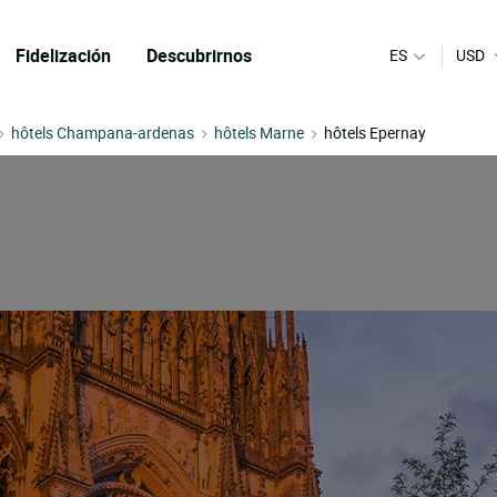
Fidelización
Descubrirnos
ES
USD
hôtels Champana-ardenas
hôtels Marne
hôtels Epernay