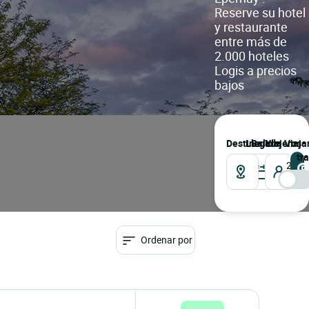
Reserve su hotel
y restaurante
entre más de
2.000 hoteles
Logis a precios
bajos
Destino
llegada
salida
Viajeros
Viaja
tr
2
Viaje
Ordenar por