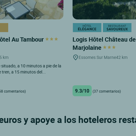
Hôtel Au Tambour
Logis Hôtel Château de
Marjolaine
5 km
Essomes Sur Marne
42 km
situado, a 10 minutos a pie de la
 tren, a 15 minutos del...
9.3/10
58 comentarios)
(37 comentarios)
uros y apoye a los hoteleros res