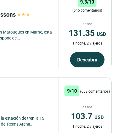
9.3/10
(545 comentarios)
issons
desde
131.35
en Matougues en Marne, está
USD
ispone de...
1 noche, 2 viajeros
Descubra
9/10
(658 comentarios)
desde
103.7
USD
la estación de tren, a 15
del Reims Arena,...
1 noche, 2 viajeros