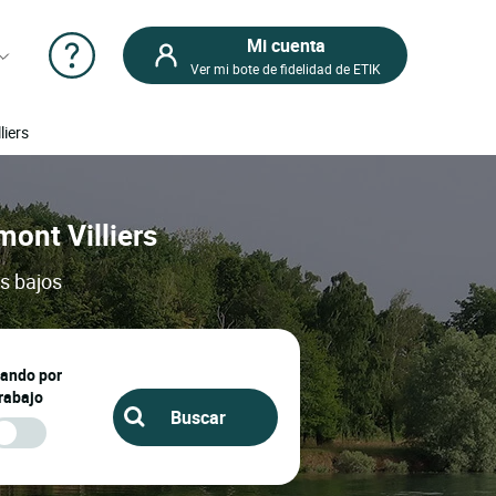
Mi cuenta
Ver mi bote de fidelidad de ETIK
liers
mont Villiers
os bajos
jando por
rabajo