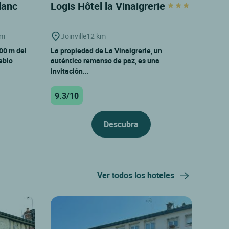
Blanc
Logis Hôtel la Vinaigrerie
km
Joinville
12 km
00 m del
La propiedad de La Vinaigrerie, un
eblo
auténtico remanso de paz, es una
invitación...
9.3/10
Descubra
Ver todos los hoteles