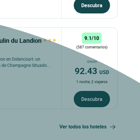
Descubra
9.1/10
ulin du Landion
(587 comentarios)
on en Dolancourt: un
desde
ón de Champagne Situado...
92.43
USD
1 noche, 2 viajeros
Descubra
Ver todos los hoteles