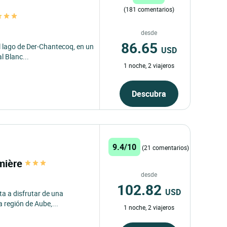
(181 comentarios)
desde
86.65
 lago de Der-Chantecoq, en un
USD
l Blanc...
1 noche, 2 viajeros
Descubra
9.4/10
(21 comentarios)
umière
desde
102.82
USD
ita a disfrutar de una
 región de Aube,...
1 noche, 2 viajeros