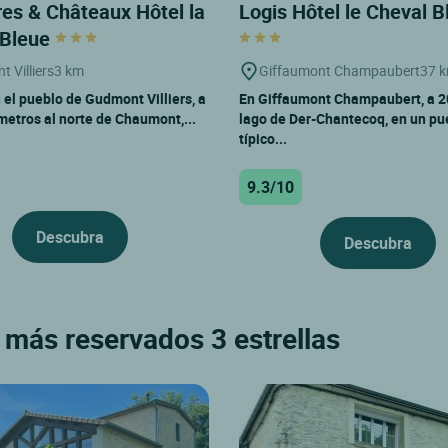
s & Châteaux Hôtel la
Logis Hôtel le Cheval 
 Bleue
 Villiers
3 km
Giffaumont Champaubert
37 
 el pueblo de Gudmont Villiers, a
En Giffaumont Champaubert, a 2
metros al norte de Chaumont,...
lago de Der-Chantecoq, en un pu
típico...
9.3/10
Descubra
Descubra
s más reservados 3 estrellas