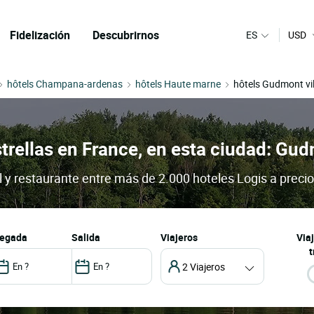
Fidelización
Descubrirnos
ES
USD
hôtels Champana-ardenas
hôtels Haute marne
hôtels Gudmont vil
trellas en France, en esta ciudad: Gud
l y restaurante entre más de 2.000 hoteles Logis a preci
llegada
salida
Viajeros
Via
t
2 Viajeros