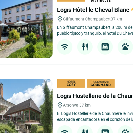
Logis Hôtel le Cheval Blanc
Giffaumont Champaubert
37 km
En Giffaumont Champaubert, a 200 m del
pueblo típico y tranquilo, el hotel Du Cheva
Logis Hostellerie de la Cha
Arsonval
37 km
El Logis Hostellerie de la Chaumière le inv
escapada encantadora en el corazón de la