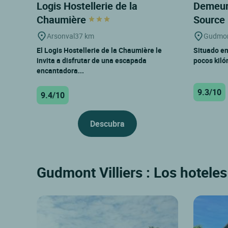
Logis Hostellerie de la
Demeure
Chaumière
Source
Arsonval
37 km
Gudmont
El Logis Hostellerie de la Chaumière le
Situado en
invita a disfrutar de una escapada
pocos kiló
encantadora...
9.3/10
9.4/10
Descubra
Gudmont Villiers : Los hotele