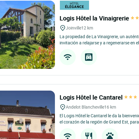
Logis Hôtel la Vinaigrerie
Joinville
12 km
La propiedad de La Vinaigrerie, un autén
invitación a relajarse y a regenerarse en e
Logis Hôtel le Cantarel
Andelot Blancheville
16 km
El Logis Hôtel le Cantarel le da la bienven
el corazón de la región de Grand Est, para