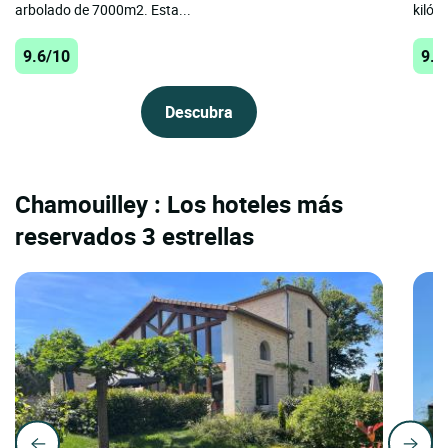
arbolado de 7000m2. Esta...
kilóm
9.6/10
9.4
Descubra
Chamouilley : Los hoteles más
reservados 3 estrellas