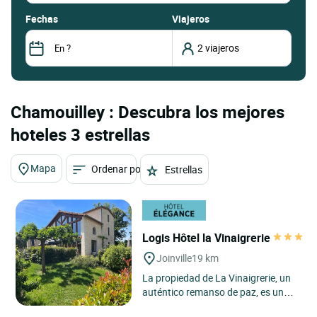
fechas
Viajeros
Chamouilley : Descubra los mejores
hoteles 3 estrellas
Mapa
Ordenar por
Estrellas
Logis Hôtel la Vinaigrerie
Joinville
19 km
La propiedad de La Vinaigrerie, un
auténtico remanso de paz, es una
invitación a relajarse y a