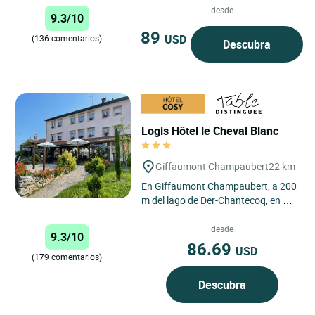
regenerarse en el corazón...
desde
9.3/10
89
USD
(136 comentarios)
Descubra
Logis Hôtel le Cheval Blanc
Giffaumont Champaubert
22 km
En Giffaumont Champaubert, a 200
m del lago de Der-Chantecoq, en un
pueblo típico y tranquilo, el hotel Du
Cheval Blanc...
desde
9.3/10
86.69
USD
(179 comentarios)
Descubra