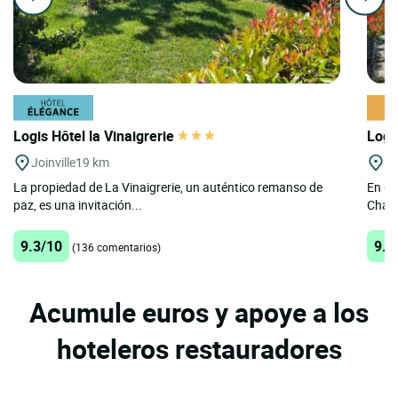
Logis Hôtel la Vinaigrerie
Logi
Joinville
19 km
Gi
La propiedad de La Vinaigrerie, un auténtico remanso de
En Gi
paz, es una invitación...
Chant
9.3/10
9.3
(136 comentarios)
Acumule euros y apoye a los
hoteleros restauradores