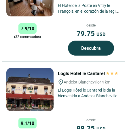
El Hôtel de la Poste en Vitry le
François, en el corazón de la región
de Champagne, ofrece una
experiencia única que...
desde
7.9/10
79.75
USD
(32 comentarios)
Descubra
Logis Hôtel le Cantarel
Andelot Blancheville
44 km
El Logis Hôtel le Cantarel le da la
bienvenida a Andelot-Blancheville,
en el corazón de la región de Grand
Est, para una...
desde
9.1/10
98.25