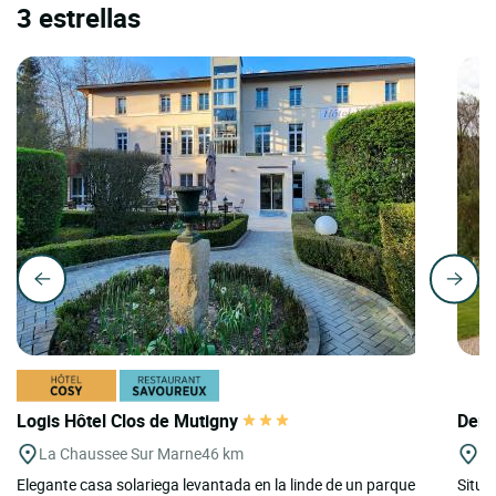
3 estrellas
Logis Hôtel Clos de Mutigny
Deme
La Chaussee Sur Marne
46 km
Gu
Elegante casa solariega levantada en la linde de un parque
Situa