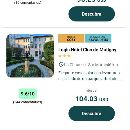
USD
(16 comentarios)
Descubra
Logis Hôtel Clos de Mutigny
La Chaussee Sur Marne
46 km
Elegante casa solariega levantada
en la linde de un parque arbolado
de 7000m2. Esta magnífica
propiedad perteneció en otros...
desde
9.6/10
104.03
USD
(244 comentarios)
Descubra