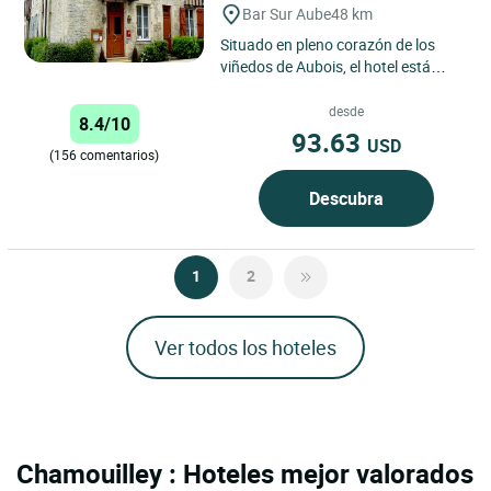
Bar Sur Aube
48 km
Situado en pleno corazón de los
viñedos de Aubois, el hotel está
formado por tres edificios de piedra
que rodean una piscina...
desde
8.4/10
93.63
USD
(156 comentarios)
Descubra
1
2
Ver todos los hoteles
Chamouilley : Hoteles mejor valorados