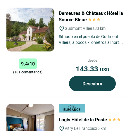
Demeures & Châteaux Hôtel la
Source Bleue
Gudmont Villiers
33 km
Situado en el pueblo de Gudmont
Villiers, a pocos kilómetros al norte
de Chaumont, Demeures &
Châteaux la Source Bleue...
desde
9.4/10
143.33
USD
(181 comentarios)
Descubra
Logis Hôtel de la Poste
Vitry Le Francois
36 km