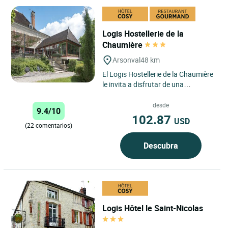
Logis Hostellerie de la
Chaumière
Arsonval
48 km
El Logis Hostellerie de la Chaumière
le invita a disfrutar de una
escapada encantadora en el
corazón de la región de Aube,...
desde
9.4/10
102.87
USD
(22 comentarios)
Descubra
Logis Hôtel le Saint-Nicolas