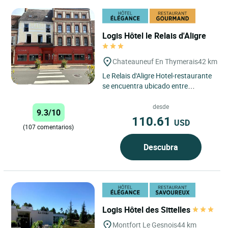
Logis Hôtel le Relais d'Aligre
Chateauneuf En Thymerais
42 km
Le Relais d'Aligre Hotel-restaurante
se encuentra ubicado entre
Chartres, Dreux y Verneuil sur Avre.
El hotel le recibirá...
desde
9.3/10
110.61
USD
(107 comentarios)
Descubra
Logis Hôtel des Sittelles
Montfort Le Gesnois
44 km