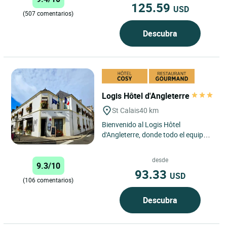
125.59
USD
(507 comentarios)
Descubra
Logis Hôtel d'Angleterre
St Calais
40 km
Bienvenido al Logis Hôtel
d'Angleterre, donde todo el equipo le
da la bienvenida a Saint Calais, en el
corazón de un antiguo...
desde
9.3/10
93.33
USD
(106 comentarios)
Descubra