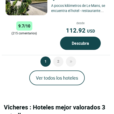
A pocos kilómetros de Le Mans, se
encuentra el hotel - restaurante
“Les Sittelles” en medio de un gran
terreno arbolado...
desde
9.7/10
112.92
USD
(215 comentarios)
Descubra
1
2
Ver todos los hoteles
Vicheres : Hoteles mejor valorados 3