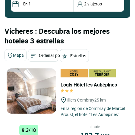
Vicheres : Descubra los mejores
hoteles 3 estrellas
Mapa
Ordenar por
Estrellas
Logis Hôtel les Aubépines
Illiers Combray
25 km
En la región de Combray de Marcel
Proust, el hotel “Les Aubépines”
será una etapa con encanto en su
viaje. Nuestra...
desde
9.3/10