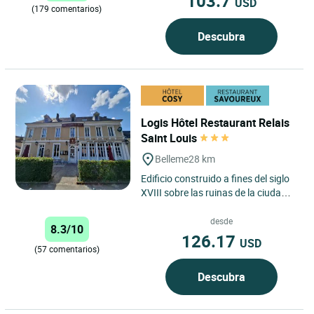
103.7
USD
(179 comentarios)
Descubra
Logis Hôtel Restaurant Relais
Saint Louis
Belleme
28 km
Edificio construido a fines del siglo
XVIII sobre las ruinas de la ciudad
medieval de Bellême. Casa de
postas en el siglo...
desde
8.3/10
126.17
USD
(57 comentarios)
Descubra