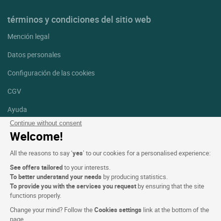
términos y condiciones del sitio web
Mención legal
Datos personales
Configuración de las cookies
CGV
Ayuda
Continue without consent
Mapa del sitio
Welcome!
Créditos
All the reasons to say ‘
yes
’ to our cookies for a personalised experience:
fotografías
See offers tailored
to your interests.
Síguenos
To better understand your needs
by producing statistics.
To provide you with the services you request
by ensuring that the site
Facebook
Instagram
functions properly.
Change your mind? Follow the
Cookies settings
link at the bottom of the
Linkedin
page.