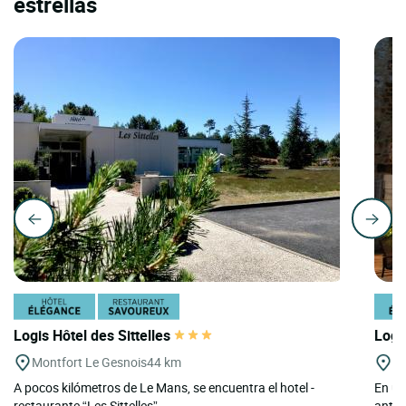
estrellas
Logis Hôtel des Sittelles
Logi
Montfort Le Gesnois
44 km
Mo
A pocos kilómetros de Le Mans, se encuentra el hotel -
En un
restaurante “Les Sittelles”...
antig