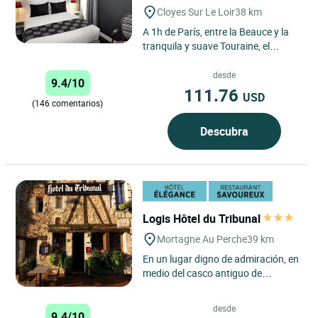
Cloyes Sur Le Loir
38 km
A 1h de París, entre la Beauce y la
tranquila y suave Touraine, el
carácter de una antigua casa de
postas situada en un...
desde
9.4/10
111.76
USD
(146 comentarios)
Descubra
Logis Hôtel du Tribunal
Mortagne Au Perche
39 km
En un lugar digno de admiración, en
medio del casco antiguo de
Mortagne y las suaves colinas de la
provincia de Le Perche,...
desde
9.4/10