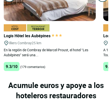
Logis Hôtel les Aubépines
Logi
Illiers Combray
25 km
Cl
En la región de Combray de Marcel Proust, el hotel “Les
A 1h 
Aubépines” será una...
Tourai
9.3/10
9.4
(179 comentarios)
Acumule euros y apoye a los
hoteleros restauradores