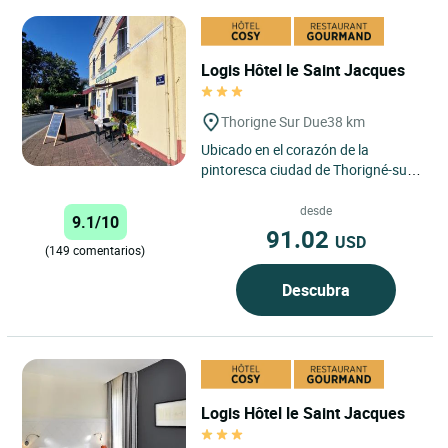
Logis Hôtel le Saint Jacques
Thorigne Sur Due
38 km
Ubicado en el corazón de la
pintoresca ciudad de Thorigné-sur-
Due, el hotel Le Saint Jacques es un
verdadero remanso de...
desde
9.1/10
91.02
USD
(149 comentarios)
Descubra
Logis Hôtel le Saint Jacques