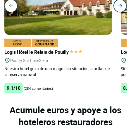
Logis Hôtel le Relais de Pouilly
Logi
Pouilly Sur Loire
3 km
Be
Nuestro hotel goza de una magnífica situación, a orillas de
Situa
la reserva natural...
pocos 
9.1/10
8.3
(284 comentarios)
Acumule euros y apoye a los
hoteleros restauradores