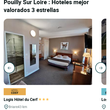
Pouilly Sur Loire : Hoteles mejor
valorados 3 estrellas
Logis Hôtel du Cerf
Logi
Briare
43 km
Bo