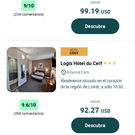
circuito automovilístico...
desde
9/10
99.19
USD
(234 comentarios)
Descubra
Logis Hôtel du Cerf
Briare
43 km
Idealmente situado en el corazón
de la región de Loiret, a sólo 1h30
de París, el Logis Hôtel Le Cerf le da
la bienvenida...
desde
9.6/10
92.27
USD
(394 comentarios)
Descubra