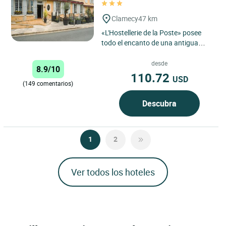
Clamecy
47 km
«L'Hostellerie de la Poste» posee
todo el encanto de una antigua
casa de postas rehabilitada con
gusto. El chef de nuestro...
desde
8.9/10
110.72
USD
(149 comentarios)
Descubra
1
2
Ver todos los hoteles