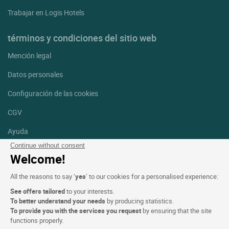
Trabajar en Logis Hotels
términos y condiciones del sitio web
Mención legal
Datos personales
Configuración de las cookies
CGV
Ayuda
Continue without consent
Mapa del sitio
Welcome!
Créditos
All the reasons to say ‘
yes
’ to our cookies for a personalised experience:
fotografías
See offers tailored
to your interests.
Síguenos
To better understand your needs
by producing statistics.
To provide you with the services you request
by ensuring that the site
Facebook
Instagram
functions properly.