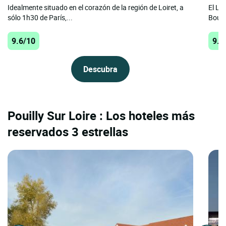
Idealmente situado en el corazón de la región de Loiret, a
El Lo
sólo 1h30 de París,...
Bourg
9.6/10
9.5
Descubra
Pouilly Sur Loire : Los hoteles más
reservados 3 estrellas