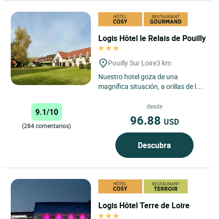
Logis Hôtel le Relais de Pouilly
Pouilly Sur Loire
3 km
Nuestro hotel goza de una
magnífica situación, a orillas de la
reserva natural del Loira. Un
sendero de grandes rutas se...
desde
9.1/10
96.88
USD
(284 comentarios)
Descubra
Logis Hôtel Terre de Loire