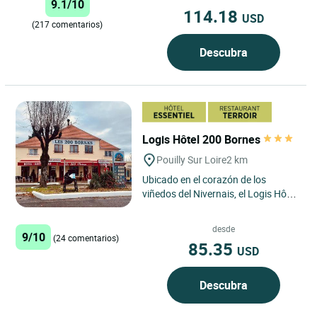
9.1/10
114.18
USD
(217 comentarios)
Descubra
Logis Hôtel 200 Bornes
Pouilly Sur Loire
2 km
Ubicado en el corazón de los
viñedos del Nivernais, el Logis Hôtel
200 Bornes en Pouilly-sur-Loire es
una auténtica invitación...
desde
9/10
(24 comentarios)
85.35
USD
Descubra