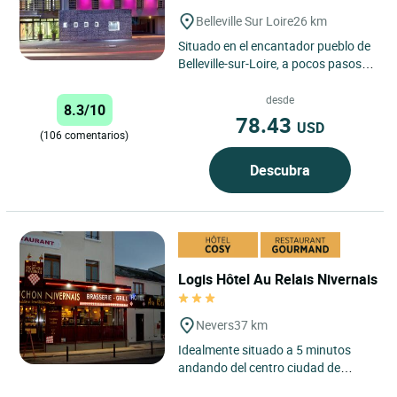
Belleville Sur Loire
26 km
Situado en el encantador pueblo de
Belleville-sur-Loire, a pocos pasos
del río, el Logis Hôtel Terre de Loire
en Belleville...
desde
8.3/10
78.43
USD
(106 comentarios)
Descubra
Logis Hôtel Au Relais Nivernais
Nevers
37 km
Idealmente situado a 5 minutos
andando del centro ciudad de
Nevers, y a 10 minutos de coche del