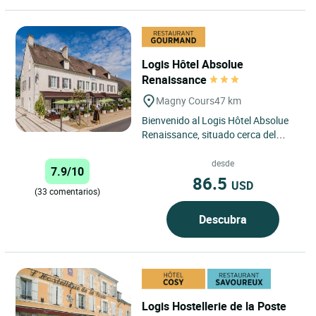
Logis Hôtel Absolue
Renaissance
Magny Cours
47 km
Bienvenido al Logis Hôtel Absolue
Renaissance, situado cerca del
famoso circuito de Magny-Cours,
uno de los más prestigiosos...
desde
7.9/10
86.5
USD
(33 comentarios)
Descubra
Logis Hostellerie de la Poste