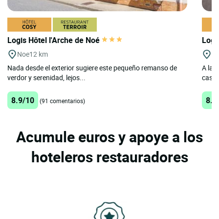
Logis Hôtel l'Arche de Noé
Logi
Noe
12 km
Na
Nada desde el exterior sugiere este pequeño remanso de
A las
verdor y serenidad, lejos...
casa e
8.9/10
8.3
(91 comentarios)
Acumule euros y apoye a los
hoteleros restauradores