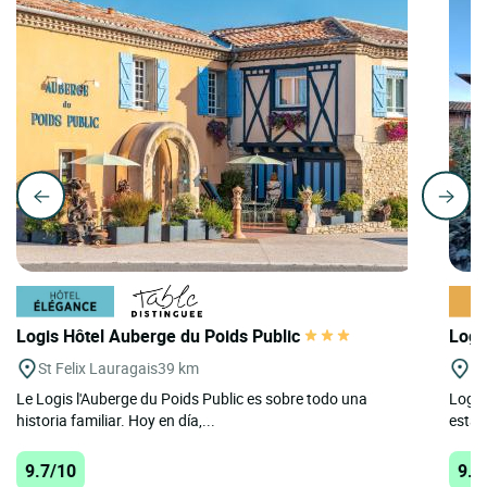
Logis Hôtel Auberge du Poids Public
Logi
St Felix Lauragais
39 km
D
Le Logis l'Auberge du Poids Public es sobre todo una
Logis
historia familiar. Hoy en día,...
estab
9.7/10
9.6