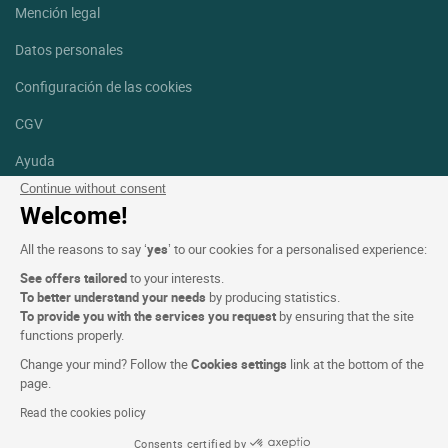
Mención legal
Datos personales
Configuración de las cookies
CGV
Ayuda
Continue without consent
Mapa del sitio
Welcome!
Créditos
All the reasons to say ‘
yes
’ to our cookies for a personalised experience:
fotografías
See offers tailored
to your interests.
Síguenos
To better understand your needs
by producing statistics.
To provide you with the services you request
by ensuring that the site
Facebook
Instagram
functions properly.
Change your mind? Follow the
Cookies settings
link at the bottom of the
Linkedin
page.
Read the cookies policy
Consents certified by