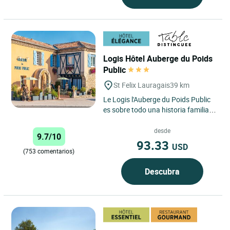
Logis Hôtel Auberge du Poids
Public
St Felix Lauragais
39 km
Le Logis l'Auberge du Poids Public
es sobre todo una historia familiar.
Hoy en día, es el equipo de Céline
Taffarello,...
desde
9.7/10
93.33
USD
(753 comentarios)
Descubra