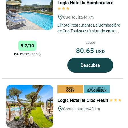
Logis Hôtel la Bombardière
Cuq Toulza
44 km
El hotel-restaurante La Bombadière
de Cuq Toulza está situado entre
Castres y Toulouse. Este
establecimiento familiar le...
desde
8.7/10
80.65
USD
(90 comentarios)
Descubra
Logis Hôtel le Clos Fleuri
Castelnaudary
45 km