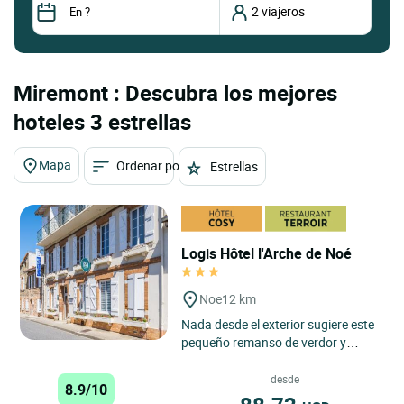
Miremont : Descubra los mejores
hoteles 3 estrellas
Mapa
Ordenar por
Estrellas
Logis Hôtel l'Arche de Noé
Noe
12 km
Nada desde el exterior sugiere este
pequeño remanso de verdor y
serenidad, lejos del ruido de los
coches y al mismo tiempo...
desde
8.9/10