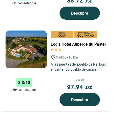
88.72
USD
(91 comentarios)
Descubra
Logis Hôtel Auberge du Pastel
Nailloux
18 km
A las puertas del pueblo de Nailloux,
encantando pueblo de casa en
ladrillo rosa del Garona, L’auberge
du pastel *** le...
desde
8.3/10
97.94
USD
(204 comentarios)
Descubra