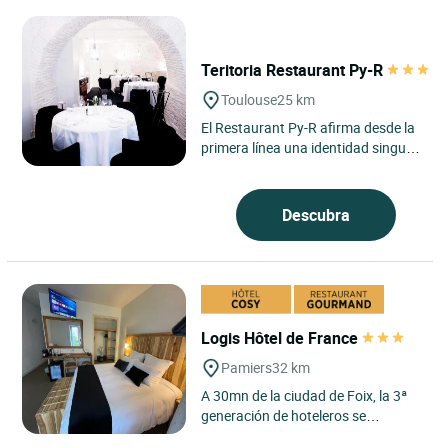
Teritoria Restaurant Py-R
Toulouse
25 km
El Restaurant Py-R afirma desde la
primera línea una identidad singular
en el corazón de Toulouse, en
Occitania, en un...
Descubra
Logis Hôtel de France
Pamiers
32 km
A 30mn de la ciudad de Foix, la 3ª
generación de hoteleros se
complace en acogerle en un hotel