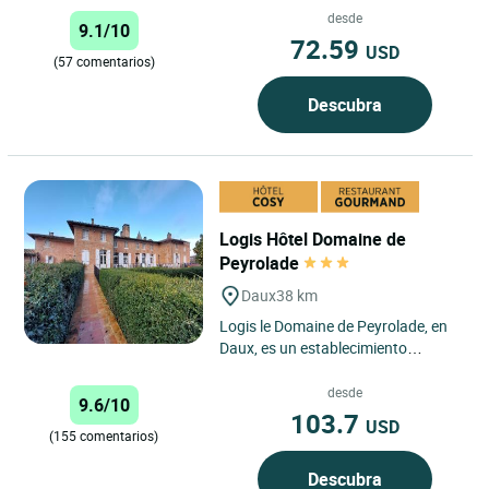
con encanto totalmente
desde
9.1/10
renovado...
72.59
USD
(57 comentarios)
Descubra
Logis Hôtel Domaine de
Peyrolade
Daux
38 km
Logis le Domaine de Peyrolade, en
Daux, es un establecimiento
familiar que acoge a sus huéspedes
en la propiedad de los...
desde
9.6/10
103.7
USD
(155 comentarios)
Descubra