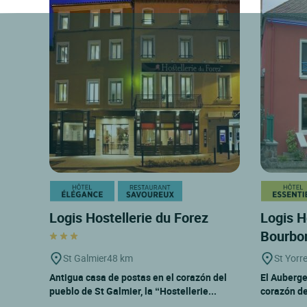
Logis Hostellerie du Forez
Logis H
Bourbo
St Galmier
48 km
St Yorr
Antigua casa de postas en el corazón del
El Auberge
pueblo de St Galmier, la “Hostellerie...
corazón de 