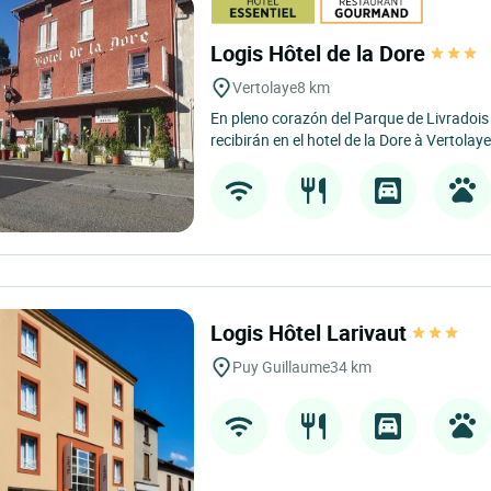
Logis Hôtel de la Dore
Vertolaye
8 km
En pleno corazón del Parque de Livradois F
recibirán en el hotel de la Dore à Vertolaye,
Logis Hôtel Larivaut
Puy Guillaume
34 km