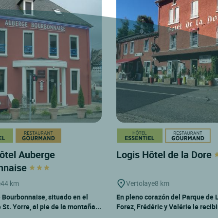
ôtel Auberge
Logis Hôtel de la Dore
nnaise
e
44 km
Vertolaye
8 km
 Bourbonnaise, situado en el
En pleno corazón del Parque de 
St. Yorre, al pie de la montaña...
Forez, Frédéric y Valérie le recibi