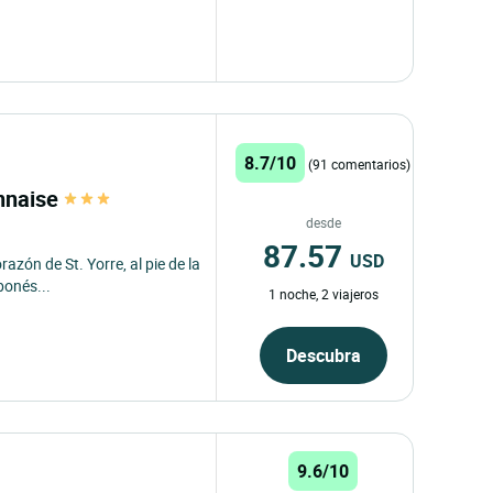
8.7/10
(91 comentarios)
nnaise
desde
87.57
USD
azón de St. Yorre, al pie de la
bonés...
1 noche, 2 viajeros
Descubra
9.6/10