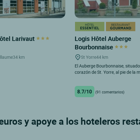
ôtel Larivaut
Logis Hôtel Auberge
Bourbonnaise
llaume
34 km
St Yorre
44 km
El Auberge Bourbonnaise, situado 
corazón de St. Yorre, al pie de la 
8.7/10
(91 comentarios)
uros y apoye a los hoteleros res