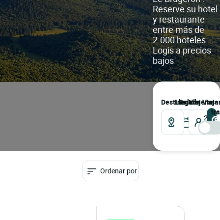
Reserve su hotel
y restaurante
entre más de
2.000 hoteles
Logis a precios
bajos
Destino
llegada
salida
Viajeros
Viaja
tr
2
Viaje
Ordenar por