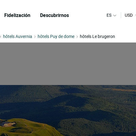
Fidelización
Descubrirnos
ES
USD
hôtels Auvernia
hôtels Puy de dome
hôtels Le brugeron