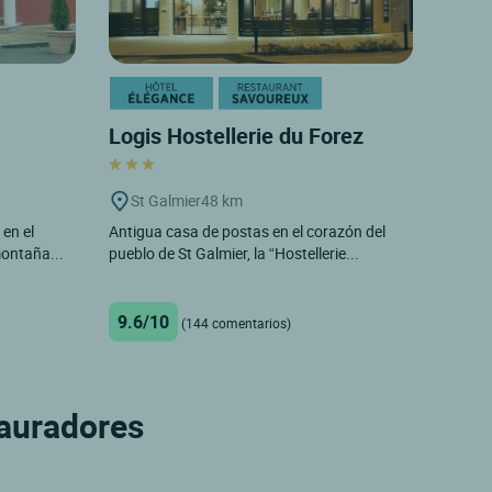
Logis Hostellerie du Forez
St Galmier
48 km
en el
Antigua casa de postas en el corazón del
montaña...
pueblo de St Galmier, la “Hostellerie...
9.6/10
(144 comentarios)
tauradores