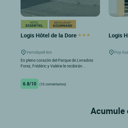
Logis Hôtel de la Dore
Logis H
Vertolaye
8 km
Puy Gui
En pleno corazón del Parque de Livradois
Forez, Frédéric y Valérie le recibirán...
6.8/10
(10 comentarios)
Acumule e