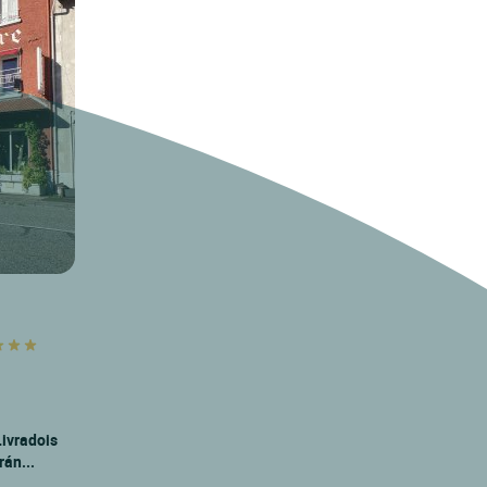
Livradois
rán...