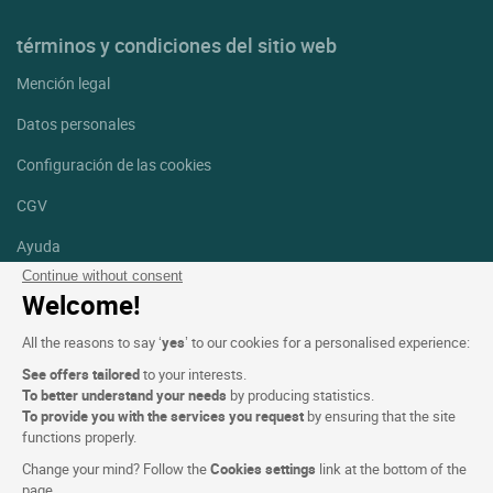
términos y condiciones del sitio web
Mención legal
Datos personales
Configuración de las cookies
CGV
Ayuda
Continue without consent
Mapa del sitio
Welcome!
Créditos
All the reasons to say ‘
yes
’ to our cookies for a personalised experience:
fotografías
See offers tailored
to your interests.
Síguenos
To better understand your needs
by producing statistics.
To provide you with the services you request
by ensuring that the site
Facebook
Instagram
functions properly.
Change your mind? Follow the
Cookies settings
link at the bottom of the
Linkedin
page.