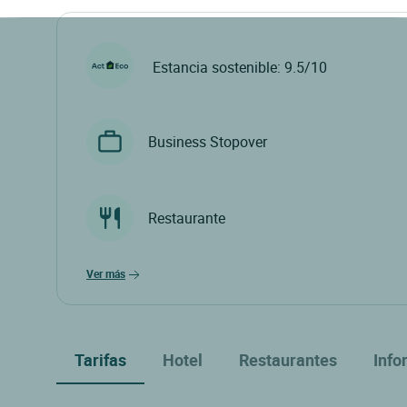
Estancia sostenible: 9.5/10
Business Stopover
Restaurante
ver más
Tarifas
Hotel
Restaurantes
Info