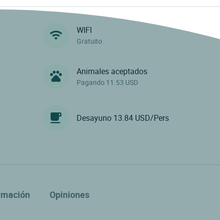
WIFI
Gratuito
Animales aceptados
Pagando 11.53 USD
Desayuno 13.84 USD/Pers
rmación
Opiniones