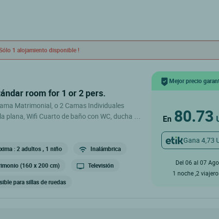
Sólo 1 alojamiento disponible !
Mejor precio garan
tándar room for 1 or 2 pers.
cama Matrimonial, o 2 Camas Individuales
80.73
lla plana, Wifi Cuarto de baño con WC, ducha o
En
eakfast.
Gana 4,73 
ima : 2 adultos
, 1 niño
Inalámbrica
Del 06 al 07 Ago
imonio (160 x 200 cm)
Televisión
1 noche ,2 viajer
ible para sillas de ruedas