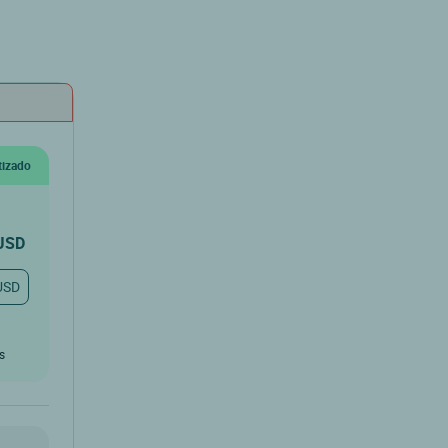
tizado
USD
USD
os