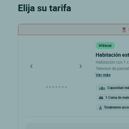
Elija su tarifa
Hotel
habitación es
Habitación con 1 
Televisor de panta
bañera. Without br
ver más
Capacidad máx
1 Cama de matr
Totalmente acces