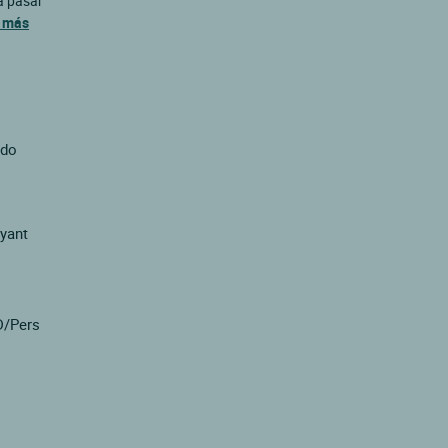
 a pasar
 más
ado
ayant
D/Pers