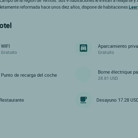
ampo de la región de Ternois. Sus 9 habitaciones le invitan a relajarse y
mpletamente reformada hace unos diez años, dispone de habitaciones
Leer
otel
WIFI
Aparcamiento priv
Gratuito
Gratuito
Borne électrique p
Punto de recarga del coche
28.81 USD
Restaurante
Desayuno 17.28 US