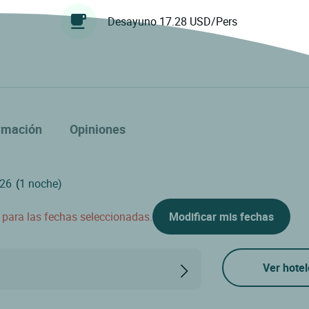
Desayuno 17.28 USD/Pers
rmación
Opiniones
(
1 noche)
d para las fechas seleccionadas.
Modificar mis fechas
Ver hotel