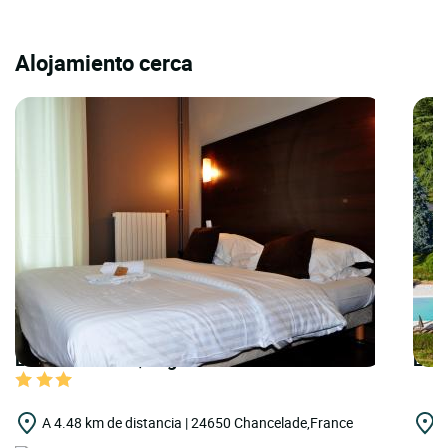
Alojamiento cerca
LOGIS HOTELS | Logis Hôtel la Beauronne
LOGI
A 4.48 km de distancia | 24650 Chancelade,France
A
B