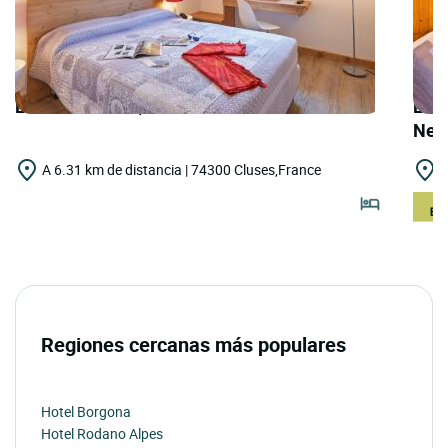
LOGIS HOTELS | Cit'Hotel le National
LOGI
Nei
A 6.31 km de distancia | 74300 Cluses,France
A
Regiones cercanas más populares
Hotel Borgona
Hotel Rodano Alpes