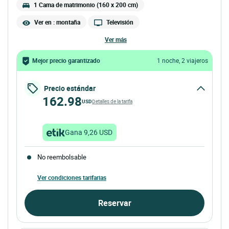
1 Cama de matrimonio (160 x 200 cm)
Ver en : montaña
Televisión
ver más
Mejor precio garantizado
1 noche, 2 viajeros
Precio estándar
162.98
USD
Detalles de la tarifa
Gana 9,26 USD
No reembolsable
Ver condiciones tarifarias
Reservar