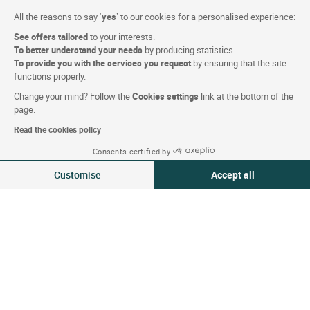
All the reasons to say ‘
yes
’ to our cookies for a personalised experience:
Condiciones de la página web
See offers tailored
to your interests.
Mención legal
To better understand your needs
by producing statistics.
To provide you with the services you request
by ensuring that the site
Protección de datos personales (RGPD)
functions properly.
Configuración de las cookies
Change your mind? Follow the
Cookies settings
link at the bottom of the
CGV
page.
Asistencia
Read the cookies policy
Mapa del sitio
Consents certified by
08-09 Ago 2026
Modificar
Créditos
Customise
Accept all
2 viajeros | 1 habitación
fotografías
Consent Management Platform: Personalize Your Options
Axeptio consent
Our platform empowers you to tailor and manage your privacy settings,
Síguenos